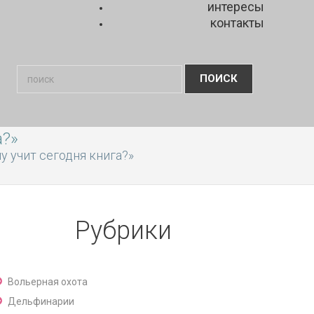
интересы
контакты
а?»
у учит сегодня книга?»
Рубрики
Вольерная охота
Дельфинарии