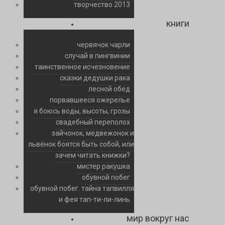
творчество 2013
книги
червячок чарли
случай в пингвинии
таинственное исчезновение
сказки дедушки рака
лесной обед
порвавшееся ожерелье
я боюсь воды, высоты, грозы
свадебный переполох
зайчонок, медвежонок и
львёнок боятся быть собой, или
зачем читать книжки?
мистер ракушка
обувной побег
обувной побег. тайна тапвилля
и фея тап-ти-ли-линь
мир вокруг нас