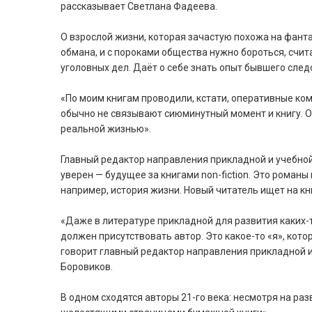
рассказывает Светлана Фадеева.
О взрослой жизни, которая зачастую похожа на фанта
обмана, и с пороками общества нужно бороться, счит
уголовных дел. Даёт о себе знать опыт бывшего след
«По моим книгам проводили, кстати, оперативные ко
обычно не связывают сиюминутный момент и книгу. Они
реальной жизнью».
Главный редактор направления прикладной и учебной
уверен — будущее за книгами non-fiction. Это романы
например, история жизни. Новый читатель ищет на к
«Даже в литературе прикладной для развития каких-
должен присутствовать автор. Это какое-то «я», кото
говорит главный редактор направления прикладной и
Боровиков.
В одном сходятся авторы 21-го века: несмотря на ра