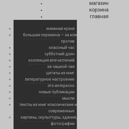
магазин
корзина
главная
книжная кухня
большая перемена — за или
против
классный час
субботний дзен
коллекция впечатлений
за чашкой чая
цитаты из книг
литературное настроение
это интересно
новые публикации
мысли
тексты из книг классические и
современные
картины, скульптуры, здания,
фотографии