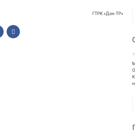
ГТРК «Дон-ТР»
1
М
О
К
н