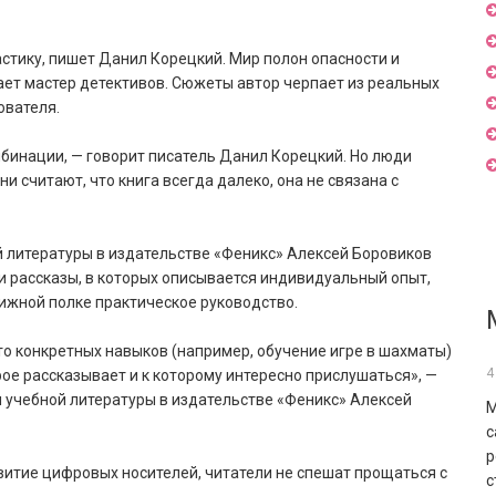
стику, пишет Данил Корецкий. Мир полон опасности и
ает мастер детективов. Сюжеты автор черпает из реальных
ователя.
мбинации, — говорит писатель Данил Корецкий. Но люди
 считают, что книга всегда далеко, она не связана с
 литературы в издательстве «Феникс» Алексей Боровиков
 и рассказы, в которых описывается индивидуальный опыт,
нижной полке практическое руководство.
то конкретных навыков (например, обучение игре в шахматы)
4
рое рассказывает и к которому интересно прислушаться», —
 учебной литературы в издательстве «Феникс» Алексей
М
с
р
звитие цифровых носителей, читатели не спешат прощаться с
с