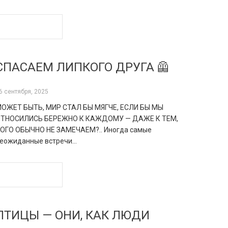
READ MORE
СПАСАЕМ ЛИПКОГО ДРУГА 🦺
6 сентября, 2025
ОЖЕТ БЫТЬ, МИР СТАЛ БЫ МЯГЧЕ, ЕСЛИ БЫ МЫ
ТНОСИЛИСЬ БЕРЕЖНО К КАЖДОМУ — ДАЖЕ К ТЕМ,
ОГО ОБЫЧНО НЕ ЗАМЕЧАЕМ?.. Иногда самые
еожиданные встречи…
READ MORE
ПТИЦЫ — ОНИ, КАК ЛЮДИ