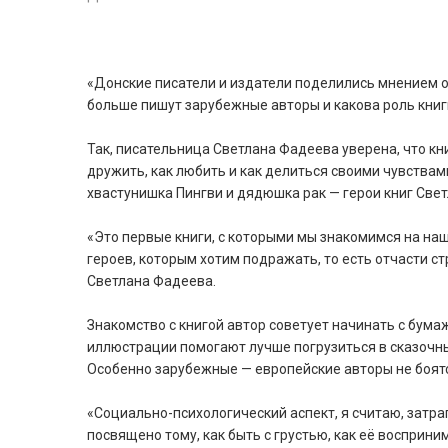
«Донские писатели и издатели поделились мнением о
больше пишут зарубежные авторы и какова роль книг
Так, писательница Светлана Фадеева уверена, что кн
дружить, как любить и как делиться своими чувствам
хвастунишка Пингви и дядюшка рак — герои книг Све
«Это первые книги, с которыми мы знакомимся на н
героев, которым хотим подражать, то есть отчасти 
Светлана Фадеева.
Знакомство с книгой автор советует начинать с бума
иллюстрации помогают лучше погрузиться в сказочный
Особенно зарубежные — европейские авторы не боят
«Социально-психологический аспект, я считаю, затра
посвящено тому, как быть с грустью, как её восприним