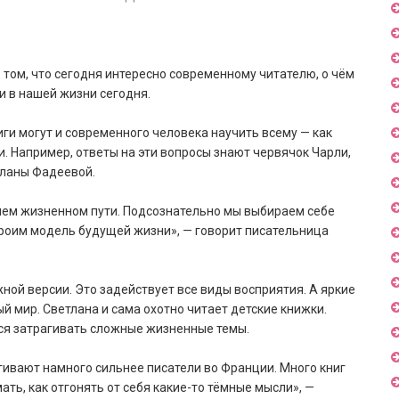
 том, что сегодня интересно современному читателю, о чём
и в нашей жизни сегодня.
иги могут и современного человека научить всему — как
и. Например, ответы на эти вопросы знают червячок Чарли,
тланы Фадеевой.
ашем жизненном пути. Подсознательно мы выбираем себе
строим модель будущей жизни», — говорит писательница
жной версии. Это задействует все виды восприятия. А яркие
 мир. Светлана и сама охотно читает детские книжки.
ся затрагивать сложные жизненные темы.
гивают намного сильнее писатели во Франции. Много книг
ать, как отгонять от себя какие-то тёмные мысли», —