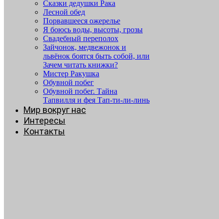
Сказки дедушки Рака
Лесной обед
Порвавшееся ожерелье
Я боюсь воды, высоты, грозы
Свадебный переполох
Зайчонок, медвежонок и
львёнок боятся быть собой, или
Зачем читать книжки?
Мистер Ракушка
Обувной побег
Обувной побег. Тайна
Тапвилля и фея Тап-ти-ли-линь
Мир вокруг нас
Интересы
Контакты