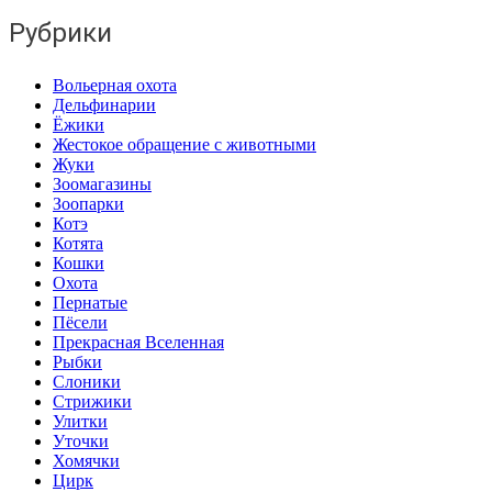
Рубрики
Вольерная охота
Дельфинарии
Ёжики
Жестокое обращение с животными
Жуки
Зоомагазины
Зоопарки
Котэ
Котята
Кошки
Охота
Пернатые
Пёсели
Прекрасная Вселенная
Рыбки
Слоники
Стрижики
Улитки
Уточки
Хомячки
Цирк