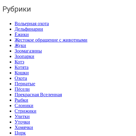
Рубрики
Вольерная охота
Дельфинарии
Ёжики
Жестокое обращение с животными
Жуки
Зоомагазины
Зоопарки
Котэ
Котята
Кошки
Охота
Пернатые
Пёсели
Прекрасная Вселенная
Рыбки
Слоники
Стрижики
Улитки
Уточки
Хомячки
Цирк