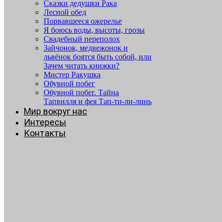
Сказки дедушки Рака
Лесной обед
Порвавшееся ожерелье
Я боюсь воды, высоты, грозы
Свадебный переполох
Зайчонок, медвежонок и
львёнок боятся быть собой, или
Зачем читать книжки?
Мистер Ракушка
Обувной побег
Обувной побег. Тайна
Тапвилля и фея Тап-ти-ли-линь
Мир вокруг нас
Интересы
Контакты