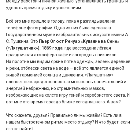
между работой и личной жизнью, устанавливать границы и
уделять время отдыху и увлечениям.
Всё это мне пришло в голову, пока я разглядывала на
телефоне фотографии. Одна из них была сделана в
Государственном музее изобразительных искусств имени А.
С. Пушкина. Это
Пьер Огюст Ренуар «Купание на Сене»
(«Лягушатник»), 1869 года
, где воссоздана лёгкая
праздничная атмосфера кафе и загородных пикников.
На полотне мы видим яркие пятна одежды, зелень деревьев
и реки, отблески света на воде — всё это является единой
живой гармонией солнца и движения. «Лягушатник»
пленяет непосредственностью мгновенных впечатлений и
энергией небрежных, но стремительных мазков,
изображающих на холсте игру теней и серебристого света. И
вот мне это время гораздо ближе сегодняшнего. А вам?
Что скажете, друзья? Правильно ли мы живём? Есть ли в
нашем быстротечном ритме место отдыху? И что будет, если
его не найти?..