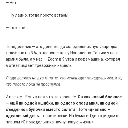
— Нет.
— Ну ладно, тогда просто встань!
— Тоже нет.
Понедельник — это день, когда холодильник пуст, зарядка
телефона на 3 %, а планов — как у Наполеона. Только у него
армия была, а у нас — Zoom в 9 утра и кофемашина, которая
в ответ издаёт тревожный кашель.
Люди делятся на два типа: те, кто ненавидит понедельники, и те,
кто просто пока не проснулся.
И всё же... Есть в нём что-то хорошее.
Он как новый блокнот
— ещё ни одной ошибки, ни одного опоздания, ни одной
съеденной булочки вместо салата. Потенциально —
идеальный день.
Теоретически. На бумаге. Где-то рядом с
планом «С понедельника начну новую жизнь».