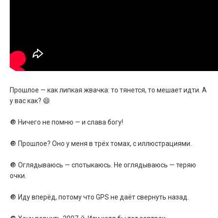
Прошлое — как липкая жвачка: то тянется, то мешает идти. А
у вас как? 😄
🔘 Ничего не помню — и слава богу!
🔘 Прошлое? Оно у меня в трёх томах, с иллюстрациями.
🔘 Оглядываюсь — спотыкаюсь. Не оглядываюсь — теряю
очки.
🔘 Иду вперёд, потому что GPS не даёт свернуть назад.