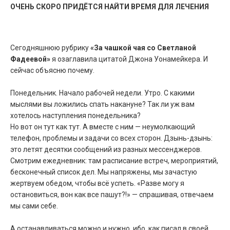
ОЧЕНЬ СКОРО ПРИДЁТСЯ НАЙТИ ВРЕМЯ ДЛЯ ЛЕЧЕНИЯ
Сегодняшнюю рубрику
«За чашкой чая со Светланой
Фадеевой»
я озаглавила цитатой Джона Уонамейкера. И
сейчас объясню почему.
Понедельник. Начало рабочей недели. Утро. С какими
мыслями вы ложились спать накануне? Так ли уж вам
хотелось наступления понедельника?
Но вот он тут как тут. А вместе с ним — неумолкающий
телефон, проблемы и задачи со всех сторон. Дзынь-дзынь:
это летят десятки сообщений из разных мессенджеров.
Смотрим ежедневник: там расписание встреч, мероприятий,
бесконечный список дел. Мы напряжены, мы зачастую
жертвуем обедом, чтобы всё успеть. «Разве могу я
остановиться, вон как все пашут?!» — спрашивая, отвечаем
мы сами себе.
А останавливаться можно и нужно, ибо, как писал в своей