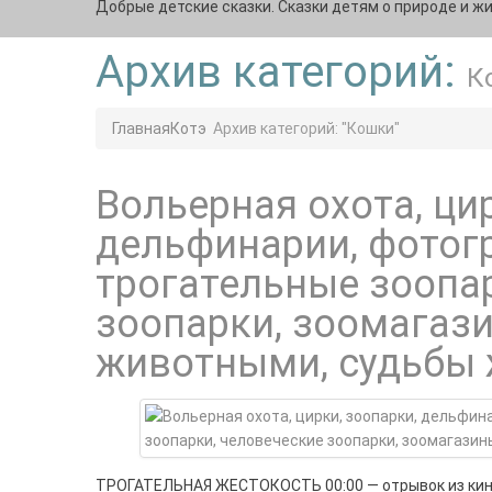
Добрые детские сказки. Сказки детям о природе и ж
Архив категорий:
К
Главная
Котэ
Архив категорий: "Кошки"
Вольерная охота, ци
дельфинарии, фотог
трогательные зоопа
зоопарки, зоомагаз
животными, судьбы 
ТРОГАТЕЛЬНАЯ ЖЕСТОКОСТЬ 00:00 — отрывок из кино