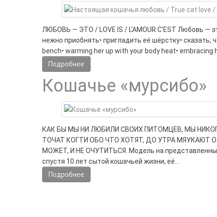
ЛЮБОВЬ — ЭТО / LOVE IS / L'AMOUR C’EST Любовь — э
нежно приобнять• пригладить её шёрстку• сказать, что 
bench• warming her up with your body heat• embracing 
Подробнее
Кошачье «мурсибо»
КАК БЫ МЫ НИ ЛЮБИЛИ СВОИХ ПИТОМЦЕВ, МЫ НИКО
ТОЧАТ КОГТИ ОБО ЧТО ХОТЯТ, ДО УТРА МЯУКАЮТ О
МОЖЕТ, И НЕ ОЧУТИТЬСЯ. Модель на представленных
спустя 10 лет сытой кошачьей жизни, её…
Подробнее