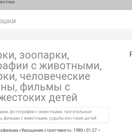
ивотных.
ошки
рки, зоопарки,
рафии с животными,
рки, человеческие
ины, фильмы с
жестоких детей
фильма «Укрощение строптивого», 1980 г.01:27 —