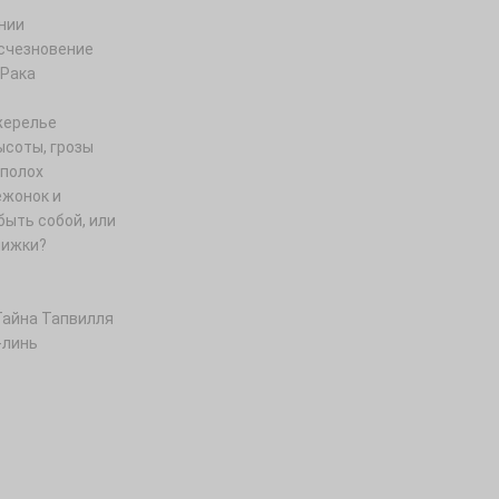
нии
счезновение
 Рака
жерелье
ысоты, грозы
полох
ежонок и
быть собой, или
нижки?
Тайна Тапвилля
-линь