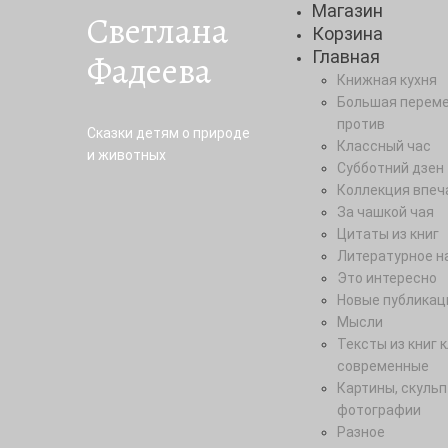
Магазин
Светлана
Корзина
Фадеева
Главная
Книжная кухня
Большая переме
против
Сказки детям о природе
Классный час
и животных
Субботний дзен
Коллекция впеч
За чашкой чая
Цитаты из книг
Литературное н
Это интересно
Новые публикац
Мысли
Тексты из книг 
современные
Картины, скульп
фотографии
Разное