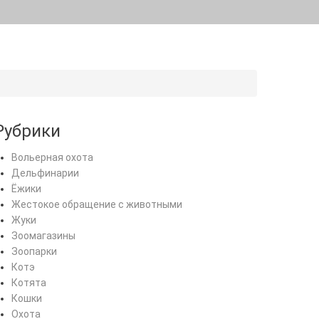
Рубрики
Вольерная охота
Дельфинарии
Ёжики
Жестокое обращение с животными
Жуки
Зоомагазины
Зоопарки
Котэ
Котята
Кошки
Охота