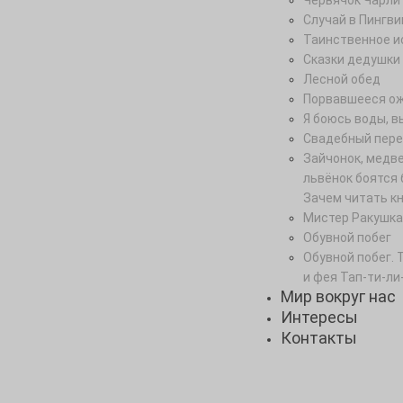
Червячок Чарли
Случай в Пингви
Таинственное и
Сказки дедушки
Лесной обед
Порвавшееся о
Я боюсь воды, в
Свадебный пере
Зайчонок, медв
львёнок боятся 
Зачем читать к
Мистер Ракушка
Обувной побег
Обувной побег. 
и фея Тап-ти-ли
Мир вокруг нас
Интересы
Контакты