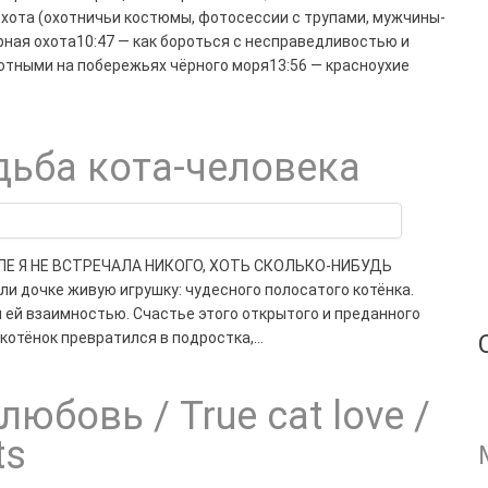
охота (охотничьи костюмы, фотосессии с трупами, мужчины-
рная охота10:47 — как бороться с несправедливостью и
тными на побережьях чёрного моря13:56 — красноухие
дьба кота-человека
Е Я НЕ ВСТРЕЧАЛА НИКОГО, ХОТЬ СКОЛЬКО-НИБУДЬ
и дочке живую игрушку: чудесного полосатого котёнка.
л ей взаимностью. Счастье этого открытого и преданного
котёнок превратился в подростка,…
бовь / True cat love /
ts