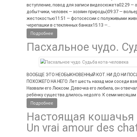
вступление, повод для записи видеосюжета02:29 — 
добытчики, человек — хозяин природы)09:37 — волье
жестокостью11:51 — фотосессии с полуживыми живо
черепашки в стеклянных банках15:13 —…
Подробнее
Пасхальное чудо. Су
ВООБЩЕ ЭТО НЕОБЫКНОВЕННЫЙ КОТ. НИ ДО НИ ПОСЛ
ПОХОЖЕГО НА НЕГО. Лет шесть назад мои соседи взял
Назвали его Люксом. Девочка его любила, он отвеча
ребёнку существа длилось недолго. К семи месяцам 
Подробнее
Настоящая кошачья лю
Un vrai amour des cha