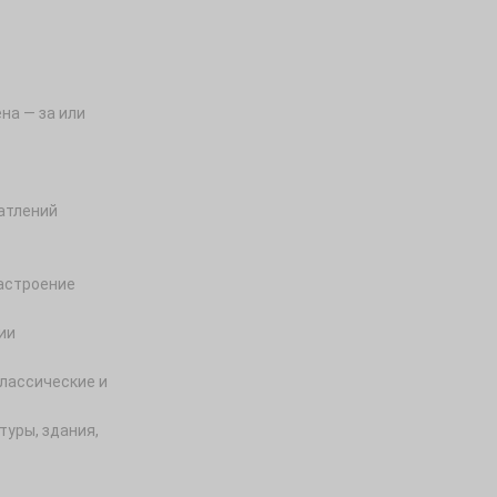
на — за или
атлений
астроение
ии
классические и
туры, здания,