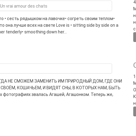
4
М
н
то • сесть рядышком на лавочке• согреть своим теплом•
н
она лучше всех на свете Love is • sitting side by side on a
с
her tenderly• smoothing down her…
1
ГДА НЕ СМОЖЕМ ЗАМЕНИТЬ ИМ ПРИРОДНЫЙ ДОМ, ГДЕ ОНИ
М
 СВОЁМ, КОШАЧЬЕМ, И ВИДЯТ СНЫ, В КОТОРЫХ НАМ, БЫТЬ
О
 фотографиях звалась Агашей, Агашонком. Теперь же,
К
н