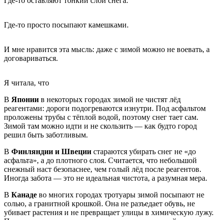
Где-то оставляют тонкий слой снега.
Где-то просто посыпают камешками.
И мне нравится эта мысль: даже с зимой можно не воевать, а
договариваться.
Я читала, что
В
Японии
в некоторых городах зимой не чистят лёд
реагентами: дороги подогреваются изнутри. Под асфальтом
проложены трубы с тёплой водой, поэтому снег тает сам.
Зимой там можно идти и не скользить — как будто город
решил быть заботливым.
В
Финляндии и Швеции
стараются убирать снег не «до
асфальта», а до плотного слоя. Считается, что небольшой
снежный наст безопаснее, чем голый лёд после реагентов.
Иногда забота — это не идеальная чистота, а разумная мера.
В
Канаде
во многих городах тротуары зимой посыпают не
солью, а гранитной крошкой. Она не разъедает обувь, не
убивает растения и не превращает улицы в химическую лужу.