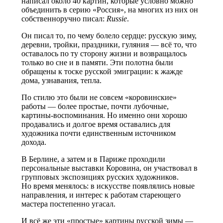
написал около 40 картин, которые условно можно
объединить в серию «Россия», на многих из них он
собственноручно писал:
Russie
.
Он писал то, по чему болело сердце: русскую зиму,
деревни, тройки, праздники, гуляния — всё то, что
оставалось по ту сторону жизни и возвращалось
только во сне и в памяти. Эти полотна были
обращены к тоске русской эмиграции: к жажде
дома, узнавания, тепла.
По стилю это были не совсем «корoвинские»
работы — более простые, почти лубочные,
картины-воспоминания. Но именно они хорошо
продавались и долгое время оставались для
художника почти единственным источником
дохода.
В Берлине, а затем и в Париже проходили
персональные выставки Коровина, он участвовал в
групповых экспозициях русских художников.
Но время менялось: в искусстве появлялись новые
направления, и интерес к работам стареющего
мастера постепенно угасал.
И всё же эти «простые» картины русской зимы —