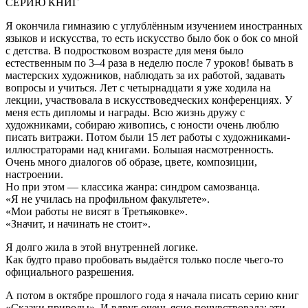
СЕРИЮ КНИГ
Я окончила гимназию с углублённым изучением иностранных
языков и искусства, то есть искусство было бок о бок со мной
с детства. В подростковом возрасте для меня было
естественным по 3–4 раза в неделю после 7 уроков! бывать в
мастерских художников, наблюдать за их работой, задавать
вопросы и учиться. Лет с четырнадцати я уже ходила на
лекции, участвовала в искусствоведческих конференциях. У
меня есть дипломы и награды. Всю жизнь дружу с
художниками, собираю живопись, с юности очень люблю
писать витражи. Потом были 15 лет работы с художниками-
иллюстраторами над книгами. Большая насмотренность.
Очень много диалогов об образе, цвете, композиции,
настроении.
Но при этом — классика жанра: синдром самозванца.
«Я не училась на профильном факультете».
«Мои работы не висят в Третьяковке».
«Значит, и начинать не стоит».
Я долго жила в этой внутренней логике.
Как будто право пробовать выдаётся только после чьего-то
официального разрешения.
А потом в октябре прошлого года я начала писать серию книг
«Сказки природы». И вдруг очень ясно почувствовала: эти