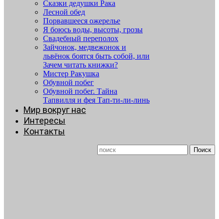
Сказки дедушки Рака
Лесной обед
Порвавшееся ожерелье
Я боюсь воды, высоты, грозы
Свадебный переполох
Зайчонок, медвежонок и
львёнок боятся быть собой, или
Зачем читать книжки?
Мистер Ракушка
Обувной побег
Обувной побег. Тайна
Тапвилля и фея Тап-ти-ли-линь
Мир вокруг нас
Интересы
Контакты