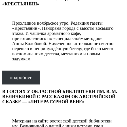
«КРЕСТЬЯНИН»
Прохладное ноябрьское утро. Редакция газеты
«Крестьянин». Панорама города с высоты восьмого
этажа. И чашечка ароматного кофе,
приготовленного по «специальной» методике
Анны Колобовой. Намеченное интервью незаметно
перешло в непринуждённую беседу, где было место
воспоминаниям детства, мечтаниям и новым
задумкам.
подробнее
В ГОСТЯХ У ОБЛАСТНОЙ БИБЛИОТЕКИ ИМ. В. М.
ВЕЛИЧКИНОЙ С РАССКАЗОМ ОБ АВСТРИЙСКОЙ
СКАЗКЕ — «ЛИТЕРАТУРНОЙ ВЕНЕ»
Материал на сайте ростовской детской библиотеки
им. Величкиной о нашей с ними встрече, где я