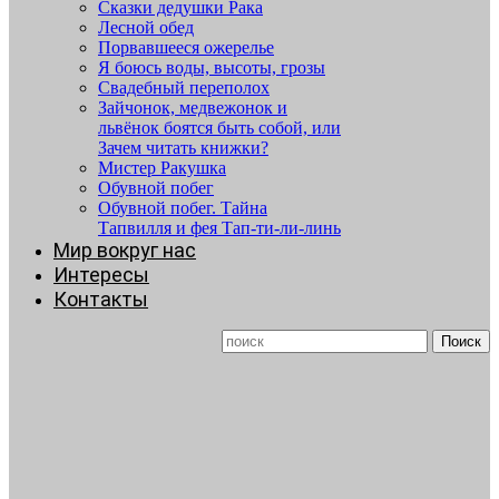
Сказки дедушки Рака
Лесной обед
Порвавшееся ожерелье
Я боюсь воды, высоты, грозы
Свадебный переполох
Зайчонок, медвежонок и
львёнок боятся быть собой, или
Зачем читать книжки?
Мистер Ракушка
Обувной побег
Обувной побег. Тайна
Тапвилля и фея Тап-ти-ли-линь
Мир вокруг нас
Интересы
Контакты