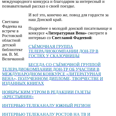
международного конкурса и благодарим за интересный и
познавательный рассказ о своей поездке.
И всё это, конечно же, повод для гордости за
наш Донской край.
Светлана
Фадеева на
Подробнее о молодой донской писательнице и
встрече в
конкурсе
«Литературная Вена»
смотрите в
Ростовской
интервью со
Светланой Фадеевой
:
областной
детской
СЪЁМОЧНАЯ ГРУППА
библиотеке
ТЕЛЕРАДИОКОМПАНИИ ДОН-ТР В
им. В. М.
ГОСТЯХ У СКАЗОЧНИЦЫ
Величкиной
БЕСЕДА СО СЪЁМОЧНОЙ ГРУППОЙ
ТЕЛЕРАДИОКОМПАНИИ ДОН-ТР ОБ УЧАСТИИ В
МЕЖДУНАРОДНОМ КОНКУРСЕ «ЛИТЕРАТУРНАЯ
ВЕНА», ПОЛУЧЕННОМ ДИПЛОМЕ, ТВОРЧЕСТВЕ И
ИЗДАННЫХ КНИГАХ
НОЯБРЬСКИМ УТРОМ В РЕДАКЦИИ ГАЗЕТЫ
«КРЕСТЬЯНИН»
ИНТЕРВЬЮ ТЕЛЕКАНАЛУ ЮЖНЫЙ РЕГИОН
ИНТЕРВЬЮ ТЕЛЕКАНАЛУ РОСТОВ НА ТВ И