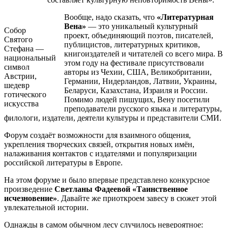
Вообще, надо сказать, что
«Литературная
Вена»
— это уникальный культурный
Собор
проект, объединяющий поэтов, писателей,
Святого
публицистов, литературных критиков,
Стефана —
книгоиздателей и читателей со всего мира. В
национальный
этом году на фестивале присутствовали
символ
авторы из Чехии, США, Великобритании,
Австрии,
Германии, Нидерландов, Латвии, Украины,
шедевр
Беларуси, Казахстана, Израиля и России.
готического
Помимо людей пишущих, Вену посетили
искусства
преподаватели русского языка и литературы,
филологи, издатели, деятели культуры и представители СМИ.
Форум создаёт возможности для взаимного общения,
укрепления творческих связей, открытия новых имён,
налаживания контактов с издателями и популяризации
российской литературы в Европе.
На этом форуме и было впервые представлено конкурсное
произведение
Светланы Фадеевой
«Таинственное
исчезновение»
. Давайте же приоткроем завесу в сюжет этой
увлекательной истории.
Однажды в самом обычном лесу случилось невероятное: