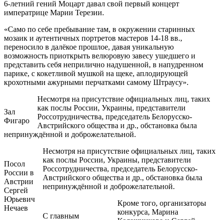
6-летний гений Моцарт давал свой первый концерт
императрице Марии Терезии.
«Само по себе пребывание там, в окружении старинных
мозаик и аутентичных портретов мастеров 14-18 вв.,
переносило в далёкое прошлое, давая уникальную
возможность приоткрыть велюровую завесу ушедшего и
представить себя неприлично надушенной, в напудренном
парике, с кокетливой мушкой на щеке, аплодирующей
крохотными ажурными перчатками самому Штраусу».
Несмотря на присутствие официальных лиц, таких
как послы России, Украины, представители
Зал
Россотрудничества, председатель Белорусско-
Фигаро
Австрийского общества и др., обстановка была
непринуждённой и доброжелательной.
Несмотря на присутствие официальных лиц, таких
как послы России, Украины, представители
Посол
Россотрудничества, председатель Белорусско-
России в
Австрийского общества и др., обстановка была
Австрии
непринуждённой и доброжелательной.
Сергей
Юрьевич
Кроме того, организаторы
Нечаев
конкурса, Марина
С главным