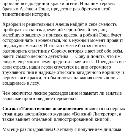
пропали все до единой краски осени. И нашим героям,
братьям Алёше и Гоше, предстоит разобраться в этой
таинственной истории.
Храбрый и решительный Алеша найдёт в себе смелость
пробираться сквозь дремучий чёрно-белый лес, ища
малейшую зацепку в поисках красок, а робкий Гоша будет
осторожничать и колебаться, но в нужный момент проявит
недюжую смекалку. И только вместе братья смогут
разговорить сплетницу Сороку, которая знает всё обо всём,
найти самого лесного детектива — Сову и понять, что им,
людям, ещё много чему предстоит научиться. Преодолев все
свои страхи, наши герои спустятся на дно огромного
трухлявого пня в надежде отыскать загадочного воришку и
вернуть все краски, чтобы золотая нарядная осень вновь
воцарилась в лесу.
Чем окончится лесное расследование и заметят ли занятые
взрослые произошедшие перемены?..
Сказка «Таинственное исчезновение»
появится на первых
страницах австрийского журнала «Венский Литератор», а
также выйдет отдельной иллюстрированной книгой.
Мы ещё раз поздравляем Светлану с получением диплома