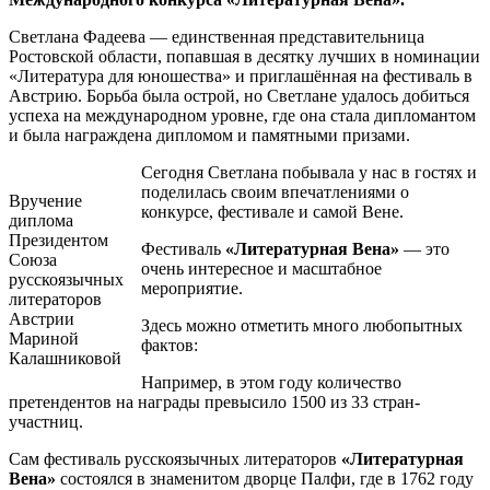
Светлана Фадеева — единственная представительница
Ростовской области, попавшая в десятку лучших в номинации
«Литература для юношества» и приглашённая на фестиваль в
Австрию. Борьба была острой, но Светлане удалось добиться
успеха на международном уровне, где она стала дипломантом
и была награждена дипломом и памятными призами.
Сегодня Светлана побывала у нас в гостях и
поделилась своим впечатлениями о
Вручение
конкурсе, фестивале и самой Вене.
диплома
Президентом
Фестиваль
«Литературная Вена»
— это
Союза
очень интересное и масштабное
русскоязычных
мероприятие.
литераторов
Австрии
Здесь можно отметить много любопытных
Мариной
фактов:
Калашниковой
Например, в этом году количество
претендентов на награды превысило 1500 из 33 стран-
участниц.
Сам фестиваль русскоязычных литераторов
«Литературная
Вена»
состоялся в знаменитом дворце Палфи, где в 1762 году