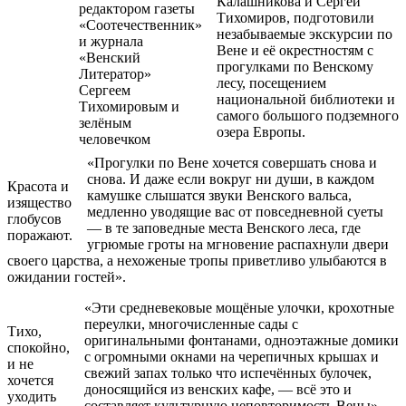
Калашникова и Сергей
редактором газеты
Тихомиров, подготовили
«Соотечественник»
незабываемые экскурсии по
и журнала
Вене и её окрестностям с
«Венский
прогулками по Венскому
Литератор»
лесу, посещением
Сергеем
национальной библиотеки и
Тихомировым и
самого большого подземного
зелёным
озера Европы.
человечком
«Прогулки по Вене хочется совершать снова и
снова. И даже если вокруг ни души, в каждом
Красота и
камушке слышатся звуки Венского вальса,
изящество
медленно уводящие вас от повседневной суеты
глобусов
— в те заповедные места Венского леса, где
поражают.
угрюмые гроты на мгновение распахнули двери
своего царства, а нехоженые тропы приветливо улыбаются в
ожидании гостей».
«Эти средневековые мощёные улочки, крохотные
переулки, многочисленные сады с
Тихо,
оригинальными фонтанами, одноэтажные домики
спокойно,
с огромными окнами на черепичных крышах и
и не
свежий запах только что испечённых булочек,
хочется
доносящийся из венских кафе, — всё это и
уходить
составляет культурную неповторимость Вены».