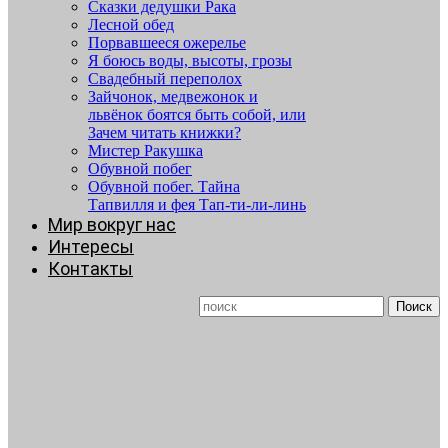
Сказки дедушки Рака
Лесной обед
Порвавшееся ожерелье
Я боюсь воды, высоты, грозы
Свадебный переполох
Зайчонок, медвежонок и
львёнок боятся быть собой, или
Зачем читать книжки?
Мистер Ракушка
Обувной побег
Обувной побег. Тайна
Тапвилля и фея Тап-ти-ли-линь
Мир вокруг нас
Интересы
Контакты