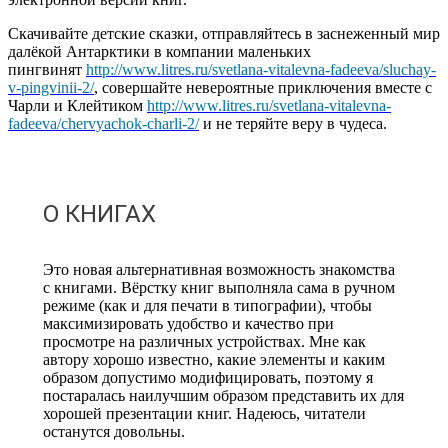
Скачивайте детские сказки, отправляйтесь в заснеженный мир
далёкой Антарктики в компании маленьких
пингвинят
http://www.litres.ru/svetlana-vitalevna-fadeeva/sluchay-
v-pingvinii-2/
, совершайте невероятные приключения вместе с
Чарли и Клейтиком
http://www.litres.ru/svetlana-vitalevna-
fadeeva/chervyachok-charli-2/
и не теряйте веру в чудеса.
О КНИГАХ
Это новая альтернативная возможность знакомства
с книгами. Вёрстку книг выполняла сама в ручном
режиме (как и для печати в типографии), чтобы
максимизировать удобство и качество при
просмотре на различных устройствах. Мне как
автору хорошо известно, какие элементы и каким
образом допустимо модифицировать, поэтому я
постаралась наилучшим образом представить их для
хорошей презентации книг. Надеюсь, читатели
останутся довольны.