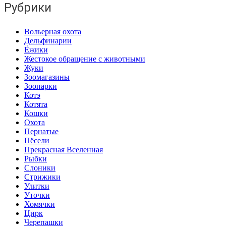
Рубрики
Вольерная охота
Дельфинарии
Ёжики
Жестокое обращение с животными
Жуки
Зоомагазины
Зоопарки
Котэ
Котята
Кошки
Охота
Пернатые
Пёсели
Прекрасная Вселенная
Рыбки
Слоники
Стрижики
Улитки
Уточки
Хомячки
Цирк
Черепашки