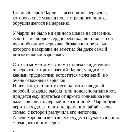
Главный герой Чарли — всего лишь червячок,
которого спас малыш после страшного ливня,
обрушившегося на деревню.
У Чарли не было ни единого шанса на спасение,
если бы не доброе сердце ребёнка, доставшего из
лужи обычного червячка, безжизненное тельце
которого наверняка не заметил бы даже самый
внимательный взрослый.
С этого момента мы с вами станем свидетелями
невероятных приключений Чарли, увидим, с
какими трудностями встретится маленький, но
очень отважный червячок.
И неважно, встанет у него на пути голодный
воробей, заядлые рыбаки или подслеповатый крот,
придётся ему прятаться от яркого солнышка или
даже совершить первый в жизни полёт, Чарли будет
верить в чудо, в то, что непременно найдёт свою
семью, с которой разлучила его непогода.
А ведь хорошо известно, что чудеса случаются лишь
с теми, кто в них верит…