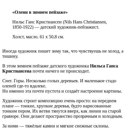
«Олени в зимнем пейзаже»
Нильс Ганс Кристиансен (Nils Hans Christiansen,
1850-1922) — датский художник-пейзажист.
Холст, масло. 61 х 50,8 см.
Иногда художник пишет зиму так, что чувствуешь не холод, а
тишину.
В этом зимнем пейзаже датского художника
Нильса Ганса
Кристиансена
почти ничего не происходит.
Снег. Горы. Несколько голых деревьев. И маленькое стадо
оленей где-то вдалеке.
Но именно эта почти пустота и создаёт настроение картины.
Художник строит композицию очень просто: на переднем
плане — тонкие, хрупкие деревья, будто нарисованные
тонким пером. Их ветви тянутся вверх, как линии на старой
гравюре. Они делают пространство прозрачным и холодным.
За ними — тяжёлые камни и мягкие снежные склоны.