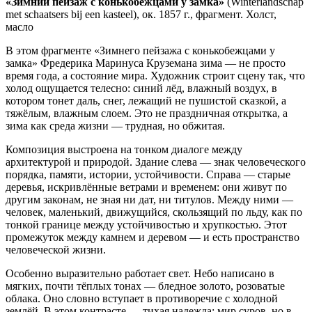
«Зимний пейзаж с конькобежцами у замка»
(Winterlandschap
met schaatsers bij een kasteel), ок. 1857 г., фрагмент. Холст,
масло
В этом фрагменте «Зимнего пейзажа с конькобежцами у
замка» Фредерика Маринуса Круземана зима — не просто
время года, а состояние мира. Художник строит сцену так, что
холод ощущается телесно: синий лёд, влажный воздух, в
котором тонет даль, снег, лежащий не пушистой сказкой, а
тяжёлым, влажным слоем. Это не праздничная открытка, а
зима как среда жизни — трудная, но обжитая.
Композиция выстроена на тонком диалоге между
архитектурой и природой. Здание слева — знак человеческого
порядка, памяти, истории, устойчивости. Справа — старые
деревья, искривлённые ветрами и временем: они живут по
другим законам, не зная ни дат, ни титулов. Между ними —
человек, маленький, движущийся, скользящий по льду, как по
тонкой границе между устойчивостью и хрупкостью. Этот
промежуток между камнем и деревом — и есть пространство
человеческой жизни.
Особенно выразительно работает свет. Небо написано в
мягких, почти тёплых тонах — бледное золото, розоватые
облака. Оно словно вступает в противоречие с холодной
землёй. В этом контрасте — тихая надежда: мир суров, но в