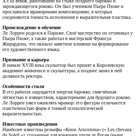
XVIII веков, работавший на стыке позднего барокко и
зарождающегося рококо. Он был учеником Пьера Пюже и
прославился мраморными композициями, в которых
соединяются тонкость исполнения и выразительная пластика.
Происхождение и обучение
Ле Лоррен родился в Париже. Своё мастерство он оттачивал у
Пьера Пюже, а также работал в мастерской Франсуа
Жирардона, что оказало заметное влияние на формирование
его художественного языка.
Признание и карьера
В начале XVIII века скульптор был принят в Королевскую
академию живописи и скульптуры, а позднее занял в ней
должность ректора.
Особенности стиля
В его работах ощущается энергия барокко, смягчённая
лёгкостью и изяществом, характерными для будущего рококо.
Ле Лоррен умел оживлять мрамор: его фигуры отличаются
пластичностью форм и тонкой психологической
выразительностью.
Известные произведения
Наиболее известны рельефы «Кони Аполлона» (« Les chevaux
du Soleil »), созданные для конюшен отеля де Роган (ныне