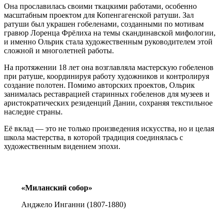
Она прославилась своими ткацкими работами, особенно
масштабным проектом для Копенгагенской ратуши. Зал
ратуши был украшен гобеленами, созданными по мотивам
гравюр Лоренца Фрёлиха на темы скандинавской мифологии,
и именно Ольрик стала художественным руководителем этой
сложной и многолетней работы.
На протяжении 18 лет она возглавляла мастерскую гобеленов
при ратуше, координируя работу художников и контролируя
создание полотен. Помимо авторских проектов, Ольрик
занималась реставрацией старинных гобеленов для музеев и
аристократических резиденций Дании, сохраняя текстильное
наследие страны.
Её вклад — это не только произведения искусства, но и целая
школа мастерства, в которой традиция соединялась с
художественным видением эпохи.
«Миланский собор»
Анджело Инганни (1807-1880)