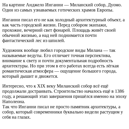
На картине Анджело Инганни — Миланский собор, Дуомо.
Один из самых узнаваемых готических храмов Европы.
Инганни писал его не как холодный архитектурный объект, а
как часть городской жизни. Перед собором экипажи,
прохожие, вечерний свет фонарей. Площадь живёт своей
обычной жизнью, а над ней поднимается почти
фантастический лес из шпилей.
Художник вообще любил городские виды Милана — так
называемые ведуты. Его отличает точная перспектива,
внимание к свету и почти документальная подробность
архитектуры. Но при этом в его работах всегда есть лёгкая
романтическая атмосфера — ощущение большого города,
который дышит и движется.
Интересно, что к XIX веку Миланский собор всё ещё
продолжали достраивать. Строительство началось ещё в 1386
году, а решающий этап завершения пришёлся именно на эпоху
Наполеона.
Так что Инганни писал не просто памятник архитектуры, а
собор, который современники буквально видели растущим у
себя на глазах.