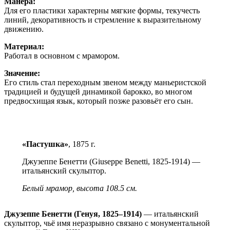
Манера:
Для его пластики характерны мягкие формы, текучесть
линий, декоративность и стремление к выразительному
движению.
Материал:
Работал в основном с мрамором.
Значение:
Его стиль стал переходным звеном между маньеристской
традицией и будущей динамикой барокко, во многом
предвосхищая язык, который позже разовьёт его сын.
«Пастушка»
, 1875 г.
Джузеппе Бенетти (Giuseppe Benetti, 1825-1914) —
итальянский скульптор.
Белый мрамор, высота 108.5 см.
Джузеппе Бенетти (Генуя, 1825–1914)
— итальянский
скульптор, чьё имя неразрывно связано с монументальной