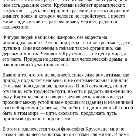
нём есть дыхание света. Круземан избегает драматических
эффектов — здесь нет бури, нет трагедии, но есть ощущение
зимнего покоя, в котором человек не геройствует, а просто
живёт: идёт, катается, разговаривает, мёрзнет, радуется
скольжению.
Фигуры людей написаны жанрово, без акцента на
индивидуальности. Это не портреты, а типы: крестьяне, дети,
путники. Они включены в пейзаж так же органично, как
деревья и мостик. Человек у Круземана — не центр мира, а
его часть. Природа не декорация для человеческой драмы, а
равноправный участник сцены.
Важно и то, что это не величественная зима романтизма, где
природа подавляет человека, и не сентиментальная идиллия.
Это зима повседневная, прожитая. В ней есть холод, но нет
отчаяния; есть трудность пути, но есть и радость движения по
льду. Картина словно говорит: человеческая жизнь всегда
проходит между устойчивым прошлым (здание) и изменчивой
стихией времени (деревья, лёд, небо). И единственный способ
быть в этом мире — идти, скользить, продолжать путь,
принимая хрупкость под ногами.
В этом и заключается тихая философия Круземана: мир не
создан для нашего удобства, но он создан для жизни. И зима