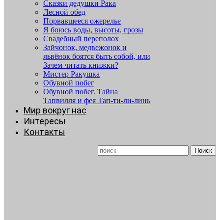
Сказки дедушки Рака
Лесной обед
Порвавшееся ожерелье
Я боюсь воды, высоты, грозы
Свадебный переполох
Зайчонок, медвежонок и
львёнок боятся быть собой, или
Зачем читать книжки?
Мистер Ракушка
Обувной побег
Обувной побег. Тайна
Тапвилля и фея Тап-ти-ли-линь
Мир вокруг нас
Интересы
Контакты