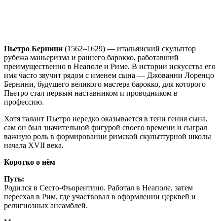
Пьетро Бернини
(1562–1629) — итальянский скульптор
рубежа маньеризма и раннего барокко, работавший
преимущественно в Неаполе и Риме. В истории искусства его
имя часто звучит рядом с именем сына — Джованни Лоренцо
Бернини, будущего великого мастера барокко, для которого
Пьетро стал первым наставником и проводником в
профессию.
Хотя талант Пьетро нередко оказывается в тени гения сына,
сам он был значительной фигурой своего времени и сыграл
важную роль в формировании римской скульптурной школы
начала XVII века.
Коротко о нём
Путь:
Родился в Сесто-Фьорентино. Работал в Неаполе, затем
переехал в Рим, где участвовал в оформлении церквей и
религиозных ансамблей.