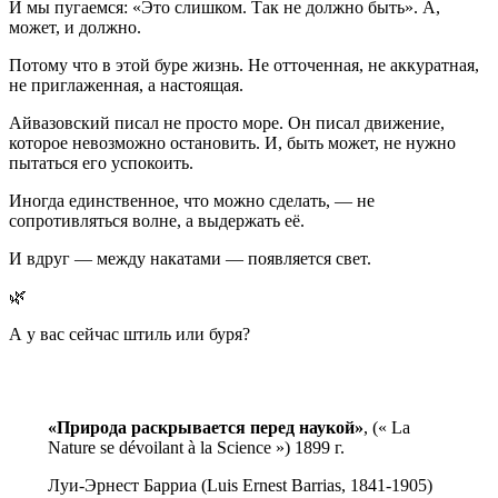
И мы пугаемся: «Это слишком. Так не должно быть». А,
может, и должно.
Потому что в этой буре жизнь. Не отточенная, не аккуратная,
не приглаженная, а настоящая.
Айвазовский писал не просто море. Он писал движение,
которое невозможно остановить. И, быть может, не нужно
пытаться его успокоить.
Иногда единственное, что можно сделать, — не
сопротивляться волне, а выдержать её.
И вдруг — между накатами — появляется свет.
🌿
А у вас сейчас штиль или буря?
«Природа раскрывается перед наукой»
, (« La
Nature se dévoilant à la Science ») 1899 г.
Луи-Эрнест Барриа (Luis Ernest Barrias, 1841-1905)