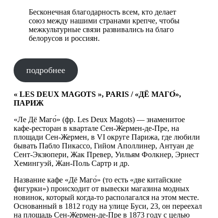
Бесконечная благодарность всем, кто делает
союз между нашими странами крепче, чтобы
межкультурные связи развивались на благо
белорусов и россиян.
подробнее
« LES DEUX MAGOTS », PARIS / «ДЁ МАГО́»,
ПАРИЖ
«Ле Дё Маго́» (фр. Les Deux Magots) — знаменитое
кафе-ресторан в квартале Сен-Жермен-де-Пре, на
площади Сен-Жермен, в VI округе Парижа, где любили
бывать Пабло Пикассо, Гийом Аполлинер, Антуан де
Сент-Экзюпери, Жак Превер, Уильям Фолкнер, Эрнест
Хемингуэй, Жан-Поль Сартр и др.
Название кафе «Дё Маго́» (то есть «две китайские
фигурки») происходит от вывески магазина модных
новинок, который когда-то располагался на этом месте.
Основанный в 1812 году на улице Буси, 23, он переехал
на площадь Сен-Жермен-де-Пре в 1873 году с целью