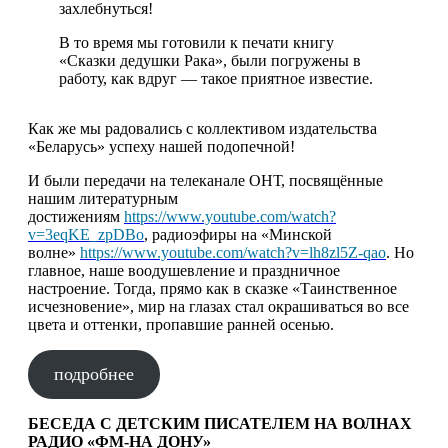
захлебнуться!
В то время мы готовили к печати книгу
«Сказки дедушки Рака», были погружены в
работу, как вдруг — такое приятное известие.
Как же мы радовались с коллективом издательства
«Беларусь» успеху нашей подопечной!
И были передачи на телеканале ОНТ, посвящённые
нашим литературным
достижениям
https://www.youtube.com/watch?
v=3eqKE_zpDBo
, радиоэфиры на «Минской
волне»
https://www.youtube.com/watch?v=lh8zl5Z-qao
. Но
главное, наше воодушевление и праздничное
настроение. Тогда, прямо как в сказке «Таинственное
исчезновение», мир на глазах стал окрашиваться во все
цвета и оттенки, пропавшие ранней осенью.
подробнее
БЕСЕДА С ДЕТСКИМ ПИСАТЕЛЕМ НА ВОЛНАХ
РАДИО «ФМ-НА ДОНУ»