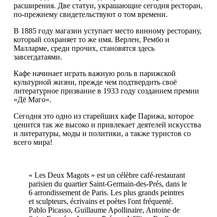
расширения. Две статуи, украшающие сегодня ресторан,
по-прежнему свидетельствуют о том времени.
В 1885 году магазин уступает место винному ресторану,
который сохраняет то же имя. Верлен, Рембо и
Малларме, среди прочих, становятся здесь
завсегдатаями.
Кафе начинает играть важную роль в парижской
культурной жизни, прежде чем подтвердить своё
литературное призвание в 1933 году созданием премии
«Дё Маго́».
Сегодня это одно из старейших кафе Парижа, которое
ценится так же высоко и привлекает деятелей искусства
и литературы, моды и политики, а также туристов со
всего мира!
« Les Deux Magots » est un célèbre café-restaurant
parisien du quartier Saint-Germain-des-Prés, dans le
6 arrondissement de Paris. Les plus grands peintres
et sculpteurs, écrivains et poètes l'ont fréquenté.
Pablo Picasso, Guillaume Apollinaire, Antoine de