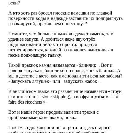
реки?
А кто хоть раз бросал плоские камешки по гладкой
поверхности воды в надежде заставить их подпрыгнуть
разок-другой, прежде чем они утонут?
Помните, чем больше прыжков сделает камень, тем
удачнее запуск. А добиться даже двух-трёх
подпрыгиваний не так-то просто: придётся
потренироваться, каждый раз подолгу выискивая в
песке подходящую гальку.
Такой прыжок камня называется «блинчик». Вот и
говорят «пускать блинчики по воде», «печь блины». А
мы в детстве знаете, как именовали эти речные забавы?
«Запускать лягушек» или «запускать жабок».
В английском языке это развлечение называется «стоун-
скипинг» (англ. stone skipping), а во французском — «
faire des ricochets ».
Вот и наши герои проделывали эти трюки с
прибрежными камешками, пока...
Пока «... однажды они не встретили здесь старого
рыбака, и вот что он поведал им об этой заводи.