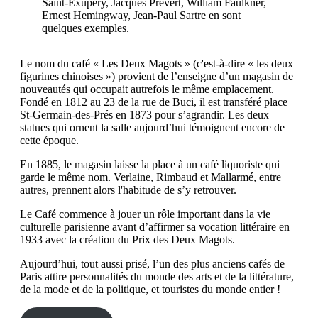
Saint-Exupéry, Jacques Prévert, William Faulkner,
Ernest Hemingway, Jean-Paul Sartre en sont
quelques exemples.
Le nom du café « Les Deux Magots » (c'est-à-dire « les deux
figurines chinoises ») provient de l’enseigne d’un magasin de
nouveautés qui occupait autrefois le même emplacement.
Fondé en 1812 au 23 de la rue de Buci, il est transféré place
St-Germain-des-Prés en 1873 pour s’agrandir. Les deux
statues qui ornent la salle aujourd’hui témoignent encore de
cette époque.
En 1885, le magasin laisse la place à un café liquoriste qui
garde le même nom. Verlaine, Rimbaud et Mallarmé, entre
autres, prennent alors l'habitude de s’y retrouver.
Le Café commence à jouer un rôle important dans la vie
culturelle parisienne avant d’affirmer sa vocation littéraire en
1933 avec la création du Prix des Deux Magots.
Aujourd’hui, tout aussi prisé, l’un des plus anciens cafés de
Paris attire personnalités du monde des arts et de la littérature,
de la mode et de la politique, et touristes du monde entier !