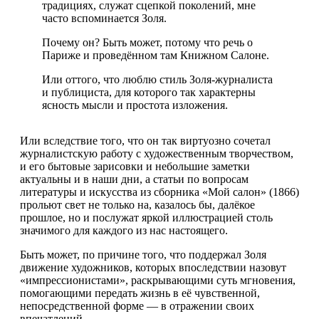
традициях, служат сцепкой поколений, мне
часто вспоминается Золя.
Почему он? Быть может, потому что речь о
Париже и проведённом там Книжном Салоне.
Или оттого, что люблю стиль Золя-журналиста
и публициста, для которого так характерны
ясность мысли и простота изложения.
Или вследствие того, что он так виртуозно сочетал
журналистскую работу с художественным творчеством,
и его бытовые зарисовки и небольшие заметки
актуальны и в наши дни, а статьи по вопросам
литературы и искусства из сборника «Мой салон» (1866)
прольют свет не только на, казалось бы, далёкое
прошлое, но и послужат яркой иллюстрацией столь
значимого для каждого из нас настоящего.
Быть может, по причине того, что поддержал Золя
движение художников, которых впоследствии назовут
«импрессионистами», раскрывающими суть мгновения,
помогающими передать жизнь в её чувственной,
непосредственной форме — в отражении своих
впечатлений.