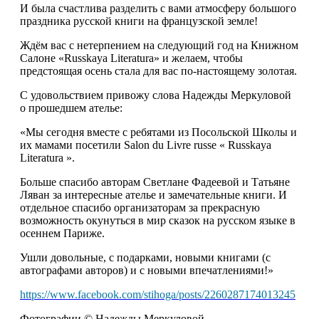
И была счастлива разделить с вами атмосферу большого
праздника русской книги на французской земле!
Ждём вас с нетерпением на следующий год на Книжном
Салоне «Russkaya Literatura» и желаем, чтобы
предстоящая осень стала для вас по-настоящему золотая.
С удовольствием привожу слова Надежды Меркуловой
о прошедшем ателье:
«Мы сегодня вместе с ребятами из Посольской Школы и
их мамами посетили Salon du Livre russe « Russkaya
Literatura ».
Больше спасибо авторам Светлане Фадеевой и Татьяне
Ляван за интересные ателье и замечательные книги. И
отдельное спасибо организаторам за прекрасную
возможность окунуться в мир сказок на русском языке в
осеннем Париже.
Ушли довольные, с подарками, новыми книгами (с
автографами авторов) и с новыми впечатлениями!»
https://www.facebook.com/stihoga/posts/2260287174013245
Фотографии © Надежды Меркуловой