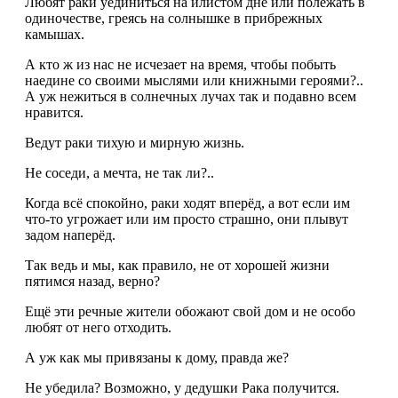
Любят раки уединиться на илистом дне или полежать в
одиночестве, греясь на солнышке в прибрежных
камышах.
А кто ж из нас не исчезает на время, чтобы побыть
наедине со своими мыслями или книжными героями?..
А уж нежиться в солнечных лучах так и подавно всем
нравится.
Ведут раки тихую и мирную жизнь.
Не соседи, а мечта, не так ли?..
Когда всё спокойно, раки ходят вперёд, а вот если им
что-то угрожает или им просто страшно, они плывут
задом наперёд.
Так ведь и мы, как правило, не от хорошей жизни
пятимся назад, верно?
Ещё эти речные жители обожают свой дом и не особо
любят от него отходить.
А уж как мы привязаны к дому, правда же?
Не убедила? Возможно, у дедушки Рака получится.