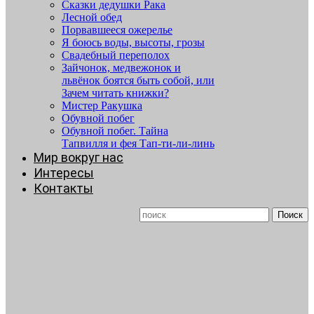
Сказки дедушки Рака
Лесной обед
Порвавшееся ожерелье
Я боюсь воды, высоты, грозы
Свадебный переполох
Зайчонок, медвежонок и
львёнок боятся быть собой, или
Зачем читать книжки?
Мистер Ракушка
Обувной побег
Обувной побег. Тайна
Тапвилля и фея Тап-ти-ли-линь
Мир вокруг нас
Интересы
Контакты