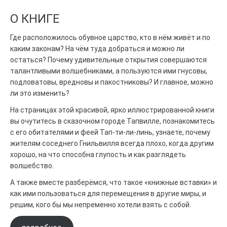
О КНИГЕ
Где расположилось обувное царство, кто в нём живёт и по
каким законам? На чём туда добраться и можно ли
остаться? Почему удивительные открытия совершаются
талантливыми волшебниками, а пользуются ими гнусовы,
подловатовы, вредновы и пакостниковы? И главное, можно
ли это изменить?
На страницах этой красивой, ярко иллюстрированной книги
вы очутитесь в сказочном городе Тапвилле, познакомитесь
с его обитателями и феей Тап-ти-ли-линь, узнаете, почему
жителям соседнего Гнильвилля всегда плохо, когда другим
хорошо, на что способна глупость и как разглядеть
волшебство.
А также вместе разберёмся, что такое «книжные вставки» и
как ими пользоваться для перемещения в другие миры, и
решим, кого бы мы непременно хотели взять с собой.