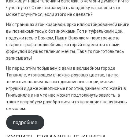
Как живут наши тапочки и сапожки, о чём они думают и что
чувствуют? Стоит ли запирать кладовку на засов и что
может случиться, если этого не сделать?
На страницах этой красивой, ярко иллюстрированной книги
вы познакомитесь с ботиночками Топ и туфельками Цок,
подружитесь с Бряком, Пыш и Валялком, повстречаете
старого графа-волшебника, который поделится с вами
формулой осуществления мечты. Так что приготовьтесь
записывать!
Но перед этим побываем с вами в волшебном городе
Тапвилле, утопающем в нежно-розовых цветах, где по
тенистым аллеям шагают диковинные звери, мягкие
игрушки и даже живописные полотна, узнаем, кто живёт в
Гнильвилле и на что нас может подтолкнуть зависть, а
также попробуем разобраться, что наполняет нашу жизнь
смыслом.
подробнее