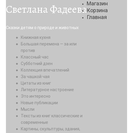
Магазин
Светлана Фадеева
Корзина
Главная
Сказки детям о природе и животных
Книжная кухня
Большая перемена — за или
против
Классный час
Субботний дзен
Коллекция впечатлений
За чашкой чая
Цитаты из книг
Литературное настроение
Это интересно
Новые публикации
Мысли
Тексты из книг классические и
современные
Картины, скульптуры, здания,