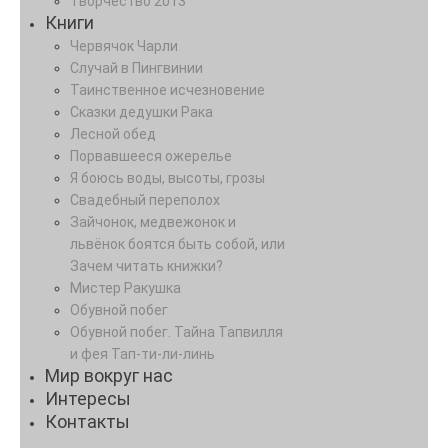
Творчество 2013
Книги
Червячок Чарли
Случай в Пингвинии
Таинственное исчезновение
Сказки дедушки Рака
Лесной обед
Порвавшееся ожерелье
Я боюсь воды, высоты, грозы
Свадебный переполох
Зайчонок, медвежонок и
львёнок боятся быть собой, или
Зачем читать книжки?
Мистер Ракушка
Обувной побег
Обувной побег. Тайна Тапвилля
и фея Тап-ти-ли-линь
Мир вокруг нас
Интересы
Контакты