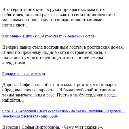
Вот герои твоих книг в руках прекрасных мам и их
ребятишек, вот они рассказывают о своих приключениях
малышам на ночь, радуют своими иллюстрациями,
пополняют…
Юбилейный выпуск к 60-летию газеты «Вечерний Ростов»
Вечёрка давно стала постоянным гостем в ростовских домах.
В ней по-прежнему поднимаются острые вопросы, а
пытливый ум читателей ищет ответы, в ней смешат
анекдотами,…
Подарок от писательницы
Дорогая София, спасибо за письмо. Приятно, что подарок
обрадовал своего адресата. Я была необычайно тронута
таким замечательным эссе. Пусть в твоём сердечке всегда
найдётся…
Эссе С. В. Вересовой «Чему учат сказки?» на сказки Светланы Фадеевой —
участницы фестиваля «Бяки Буки»
Вересова Софья Викторовна. «Чему учат сказки?».