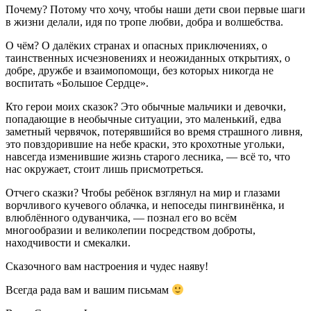
Почему? Потому что хочу, чтобы наши дети свои первые шаги
в жизни делали, идя по тропе любви, добра и волшебства.
О чём? О далёких странах и опасных приключениях, о
таинственных исчезновениях и неожиданных открытиях, о
добре, дружбе и взаимопомощи, без которых никогда не
воспитать «Большое Сердце».
Кто герои моих сказок? Это обычные мальчики и девочки,
попадающие в необычные ситуации, это маленький, едва
заметный червячок, потерявшийся во время страшного ливня,
это повздорившие на небе краски, это крохотные угольки,
навсегда изменившие жизнь старого лесника, — всё то, что
нас окружает, стоит лишь присмотреться.
Отчего сказки? Чтобы ребёнок взглянул на мир и глазами
ворчливого кучевого облачка, и непоседы пингвинёнка, и
влюблённого одуванчика, — познал его во всём
многообразии и великолепии посредством доброты,
находчивости и смекалки.
Сказочного вам настроения и чудес наяву!
Всегда рада вам и вашим письмам