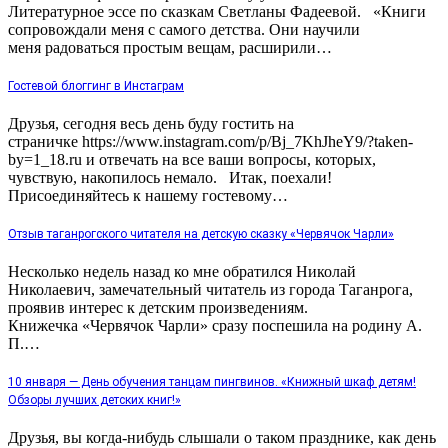
Литературное эссе по сказкам Светланы Фадеевой. «Книги
сопровождали меня с самого детства. Они научили
меня радоваться простым вещам, расширили…
Гостевой блоггинг в Инстаграм
Друзья, сегодня весь день буду гостить на
страничке https://www.instagram.com/p/Bj_7KhJheY9/?taken-
by=1_18.ru и отвечать на все ваши вопросы, которых,
чувствую, накопилось немало. Итак, поехали!
Присоединяйтесь к нашему гостевому…
Отзыв таганрогского читателя на детскую сказку «Червячок Чарли»
Несколько недель назад ко мне обратился Николай
Николаевич, замечательный читатель из города Таганрога,
проявив интерес к детским произведениям.
Книжечка «Червячок Чарли» сразу поспешила на родину А.
П.…
10 января — День обучения танцам пингвинов. «Книжный шкаф детям!
Обзоры лучших детских книг!»
Друзья, вы когда-нибудь слышали о таком празднике, как день