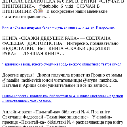
ДЕТСКАЯ БИБЛИОТЕКА № 6 ИМ. В. ВИТКИ. «СЛУЧАЙ В
ПИНГВИНИИ», @detbiblio_6_vitki СЛУЧАЙ В
ПИНГВИНИИ
В воскресенье наши маленькие
читатели отправились…
Книга «Сказки дедушки Рака» — лучшая книга для детей. И взрослых
КНИГА «СКАЗКИ ДЕДУШКИ РАКА» — СВЕТЛАНА
ФАДЕЕВА ДОСТОИНСТВА: Интересно, познавательно
НЕДОСТАТКИ: Нет КНИГА «СКАЗКИ ДЕДУШКИ
РАКА» — ЛУЧШАЯ КНИГА…
Червячок из волшебного сундучка Гродненского областного театра кукол
Дорогие друзья! Днями получила привет из Гродно от мамы
@natallia_rachkevich юной читательницы @aryna_muzheika.
Наталья и Ариша сами удивительные и все их записи…
Онлайн-проект «Почитай-ка» библиотеки № 4. О книге Светланы Фадеевой
«Таинственное исчезновение»
Анлайн-праект «Пачытай-ка» бібліятэкі № 4. Пра кнігу
Святланы Фадзеевай «Таямнічае знікненне» У анлайн-
праекце «Пачытай-ка» бібліятэкі № 4 распавядаецца пра кнігу