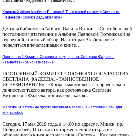
Святланы Фадзеевай «Таямнічае…
Книжный обзор Альбины Павловой-Тютенковой на книгу Светланы
Фадеевой «Сказки дедушки Рака»
Детская библиотека № 6 им. Василя Витки: «Спасибо нашей
постоянной читательнице Альбине Павловой-Тютенковой за
очередной книжный обзор. На этот раз Альбина хочет
поделиться впечатлениями о книге…
Постоянный Комитет Союзного государства. Светлана Фадеева.
«Таинственное исчезновение»
ПОСТОЯННЫЙ КОМИТЕТ СОЮЗНОГО ГОСУДАРСТВА.
СВЕТЛАНА ФАДЕЕВА. «ТАИНСТВЕННОЕ
ИСЧЕЗНОВЕНИЕ» «Когда знакомишься с творчеством и
личностью такого автора, как ростовчанка Светлана
Витальевна Фадеева, понимаешь, какая…
Магазин «Светоч» не просто книжный магазин, а настоящий рай для
книголюбов
Сегодня, 17 мая 2019 года, в 14.00 по адресу г. Минск, пр.
Победителей, 11 состоится торжественное открытие
обновлённого книжного магазина «Светоч». Как там стало…