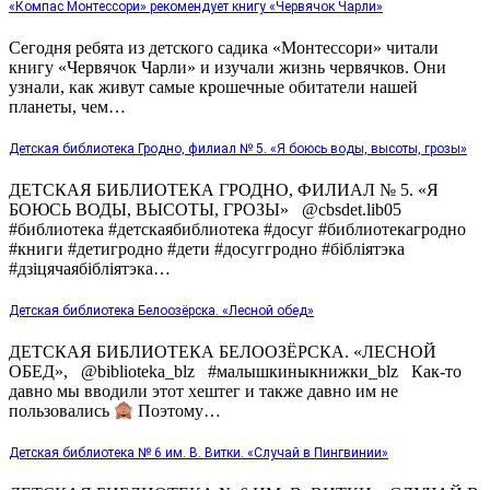
«Компас Монтессори» рекомендует книгу «Червячок Чарли»
Сегодня ребята из детского садика «Монтессори» читали
книгу «Червячок Чарли» и изучали жизнь червячков. Они
узнали, как живут самые крошечные обитатели нашей
планеты, чем…
Детская библиотека Гродно, филиал № 5. «Я боюсь воды, высоты, грозы»
ДЕТСКАЯ БИБЛИОТЕКА ГРОДНО, ФИЛИАЛ № 5. «Я
БОЮСЬ ВОДЫ, ВЫСОТЫ, ГРОЗЫ» @cbsdet.lib05
#библиотека #детскаябиблиотека #досуг #библиотекагродно
#книги #детигродно #дети #досуггродно #бібліятэка
#дзіцячаябібліятэка…
Детская библиотека Белоозёрска. «Лесной обед»
ДЕТСКАЯ БИБЛИОТЕКА БЕЛООЗЁРСКА. «ЛЕСНОЙ
ОБЕД», @biblioteka_blz #малышкиныкнижки_blz Как-то
давно мы вводили этот хештег и также давно им не
пользовались
Поэтому…
Детская библиотека № 6 им. В. Витки. «Случай в Пингвинии»