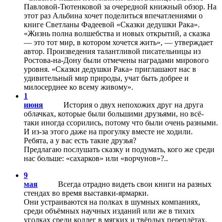
Павловой-Тютенковой за очередной книжный обзор. На
этот раз Альбина хочет поделиться впечатлениями о
книге Светланы Фадеевой «Сказки дедушки Рака».
«Жизнь полна волшебства и новых открытий, а сказка
— это тот мир, в котором хочется жить», — утверждает
автор. Произведения талантливой писательницы из
Ростова-на-Дону были отмечены наградами мирового
уровня. «Сказки дедушки Рака» приглашают нас в
удивительный мир природы, учат быть добрее и
милосерднее ко всему живому».
1
июня
История о двух непохожих друг на друга
облачках, которые были большими друзьями, но всё-
таки иногда ссорились, потому что были очень разными.
И из-за этого даже на прогулку вместе не ходили.
Ребята, а у вас есть такие друзья?
Предлагаю послушать сказку и подумать, кого же среди
нас больше: «сахарков» или «ворчунов»?..
9
мая
Всегда отрадно видеть свои книги на разных
стендах во время выставки-ярмарки.
Они устраиваются на полках в шумных компаниях,
среди объёмных научных изданий или же в тихих
уголках среди коллег в мягких и твёрдых переплётах.