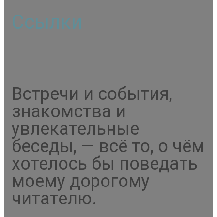
Ссылки
Встречи и события,
знакомства и
увлекательные
беседы, — всё то, о чём
хотелось бы поведать
моему дорогому
читателю.