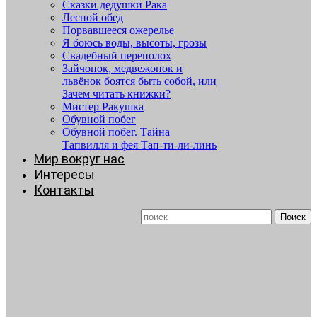
Сказки дедушки Рака
Лесной обед
Порвавшееся ожерелье
Я боюсь воды, высоты, грозы
Свадебный переполох
Зайчонок, медвежонок и
львёнок боятся быть собой, или
Зачем читать книжки?
Мистер Ракушка
Обувной побег
Обувной побег. Тайна
Тапвилля и фея Тап-ти-ли-линь
Мир вокруг нас
Интересы
Контакты