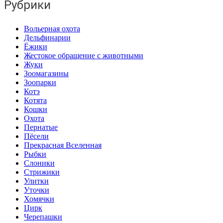
Рубрики
Вольерная охота
Дельфинарии
Ёжики
Жестокое обращение с животными
Жуки
Зоомагазины
Зоопарки
Котэ
Котята
Кошки
Охота
Пернатые
Пёсели
Прекрасная Вселенная
Рыбки
Слоники
Стрижики
Улитки
Уточки
Хомячки
Цирк
Черепашки