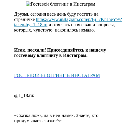
Друзья, сегодня весь день буду гостить на
страничке
https://www.instagram.com/p/Bj_7KhJheY9/?
taken-by=1_18.ru
и отвечать на все ваши вопросы,
которых, чувствую, накопилось немало.
Итак, поехали! Присоединяйтесь к нашему
гостевому блоггингу в Инстаграм.
ГОСТЕВОЙ БЛОГГИНГ В ИНСТАГРАМ
@1_18.ru:
«Сказка ложь, да в ней намёк. Знаете, кто
придумывает сказки?✨
⠀⠀