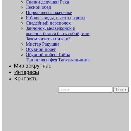
Сказки дедушки Рака
Лесной обед
Порвавшееся ожерелье
Я боюсь воды, высоты, грозы
Свадебный переполох
Зайчонок, медвежонок и
львёнок боятся быть собой, или
Зачем читать книжки?
Мистер Ракушка
Обувной побег
Обувной побег. Тайна
Тапвилля и фея Тап-ти-ли-линь
Мир вокруг нас
Интересы
Контакты