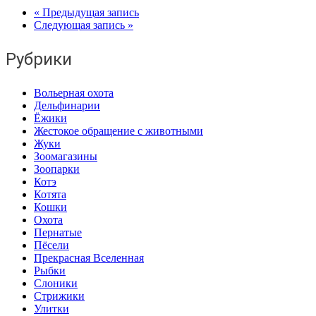
« Предыдущая запись
Следующая запись »
Рубрики
Вольерная охота
Дельфинарии
Ёжики
Жестокое обращение с животными
Жуки
Зоомагазины
Зоопарки
Котэ
Котята
Кошки
Охота
Пернатые
Пёсели
Прекрасная Вселенная
Рыбки
Слоники
Стрижики
Улитки