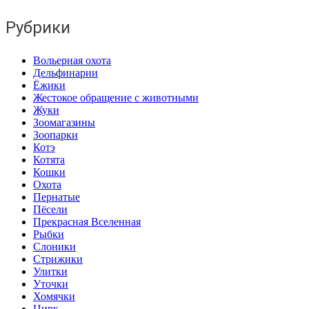
Рубрики
Вольерная охота
Дельфинарии
Ёжики
Жестокое обращение с животными
Жуки
Зоомагазины
Зоопарки
Котэ
Котята
Кошки
Охота
Пернатые
Пёсели
Прекрасная Вселенная
Рыбки
Слоники
Стрижики
Улитки
Уточки
Хомячки
Цирк