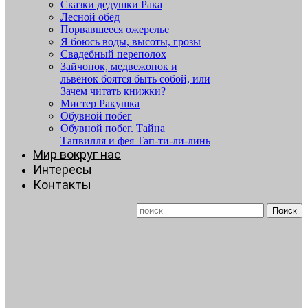
Сказки дедушки Рака
Лесной обед
Порвавшееся ожерелье
Я боюсь воды, высоты, грозы
Свадебный переполох
Зайчонок, медвежонок и
львёнок боятся быть собой, или
Зачем читать книжки?
Мистер Ракушка
Обувной побег
Обувной побег. Тайна
Тапвилля и фея Тап-ти-ли-линь
Мир вокруг нас
Интересы
Контакты