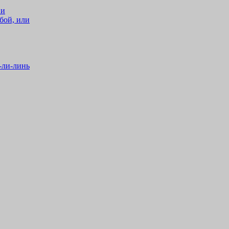
 и
бой, или
-ли-линь