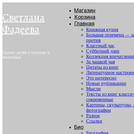
Магазин
Светлана
Корзина
Главная
Фадеева
Книжная кухня
Большая перемена — з
против
Классный час
Субботний дзен
Сказки детям о природе и
Коллекция впечатлени
животных
За чашкой чая
Цитаты из книг
Литературное настрое
Это интересно
Новые публикации
Мысли
Тексты из книг класси
современные
Картины, скульптуры, 
фотографии
Разное
Ссылки
Био
Биография