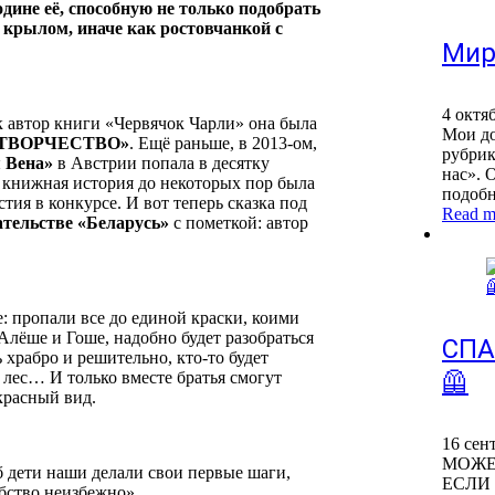
дине её, способную не только подобрать
 крылом, иначе как ростовчанкой с
Мир
4 октя
к автор книги «Червячок Чарли» она была
Мои до
 ТВОРЧЕСТВО»
. Ещё раньше, в 2013-ом,
рубрик
 Вена»
в Австрии попала в десятку
нас». 
 книжная история до некоторых пор была
подобн
тия в конкурсе. И вот теперь сказка под
Read m
ательстве «Беларусь»
с пометкой: автор
 пропали все до единой краски, коими
Алёше и Гоше, надобно будет разобраться
СПА
ь храбро и решительно, кто-то будет
🦺
 лес… И только вместе братья смогут
красный вид.
16 сен
МОЖЕТ
б дети наши делали свои первые шаги,
ЕСЛИ
ебство неизбежно».