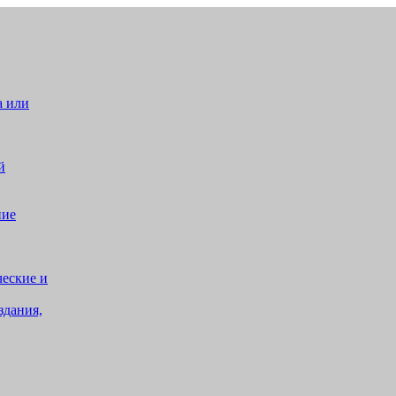
а или
й
ние
ческие и
здания,