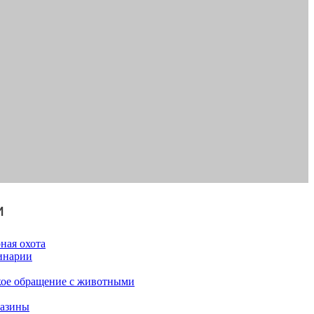
и
ная охота
инарии
ое обращение с животными
газины