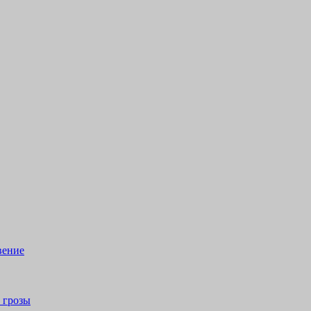
вение
 грозы