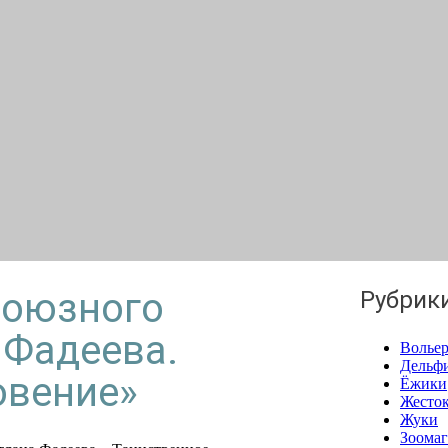
Союзного
Рубрик
 Фадеева.
Вольер
Дельф
овение»
Ёжики
Жесток
Жуки
Зоома