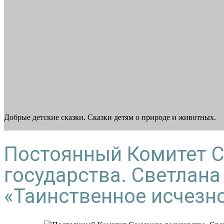
Добрые детские сказки. Сказки детям о природе и животных.
Постоянный Комитет 
государства. Светлана
«Таинственное исчезн