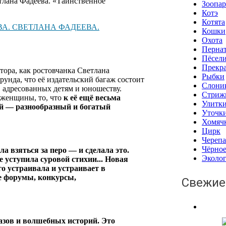
Зоопа
Котэ
Котята
А. СВЕТЛАНА ФАДЕЕВА.
Кошки
Охота
Перна
Пёсел
Прекра
тора, как ростовчанка Светлана
Рыбки
рунда, что её издательский багаж состоит
Слони
 адресованных детям и юношеству.
Стриж
 женщины, то, что
к её ещё весьма
Улитк
й — разнообразный и богатый
Уточк
Хомяч
Цирк
Череп
Чёрное
а взяться за перо — и сделала это.
Эколо
е уступила суровой стихии... Новая
о устраивала и устраивает в
е форумы, конкурсы,
Свежие
казов и волшебных историй. Это