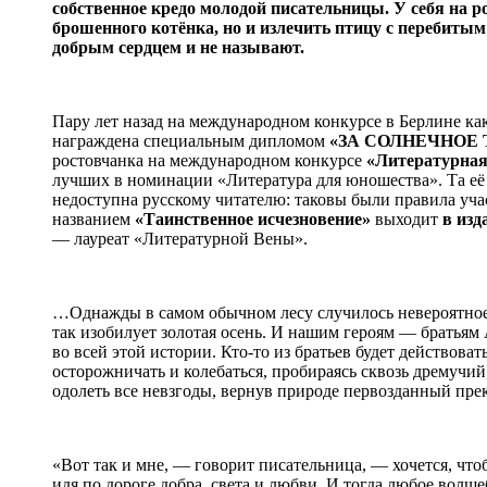
собственное кредо молодой писательницы. У себя на ро
брошенного котёнка, но и излечить птицу с перебитым
добрым сердцем и не называют.
Пару лет назад на международном конкурсе в Берлине ка
награждена специальным дипломом
«ЗА СОЛНЕЧНОЕ
ростовчанка на международном конкурсе
«Литературная
лучших в номинации «Литература для юношества». Та её
недоступна русскому читателю: таковы были правила учас
названием
«Таинственное исчезновение»
выходит
в изд
— лауреат «Литературной Вены».
…Однажды в самом обычном лесу случилось невероятное:
так изобилует золотая осень. И нашим героям — братьям 
во всей этой истории. Кто-то из братьев будет действоват
осторожничать и колебаться, пробираясь сквозь дремучий
одолеть все невзгоды, вернув природе первозданный пре
«Вот так и мне, — говорит писательница, — хочется, что
идя по дороге добра, света и любви. И тогда любое волш