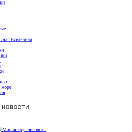
рки
тые
и
сная Вселенная
ки
ики
и
и
ки
ашки
 море
гия
 новости