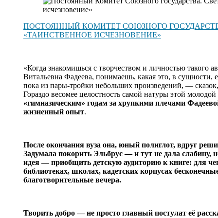
ПОСТОЯННЫЙ КОМИТЕТ СОЮЗНОГО ГОСУДАРСТВ
«ТАИНСТВЕННОЕ ИСЧЕЗНОВЕНИЕ»
«Когда знакомишься с творчеством и личностью такого ав
Витальевна Фадеева, понимаешь, какая это, в сущности, е
пока из пары-тройки небольших произведений, — сказок,
Гораздо весомее целостность самой натуры этой молодой
«гимназическим» годам за хрупкими плечами Фадеево
жизненный опыт
.
После окончания вуза она, юный полиглот, вдруг решил
Задумала покорить Эльбрус — и тут не дала слабину, н
идея — приобщить детскую аудиторию к книге: для чег
библиотеках, школах, кадетских корпусах бесконечны
благотворительные вечера.
Творить добро — не просто главный постулат её расс