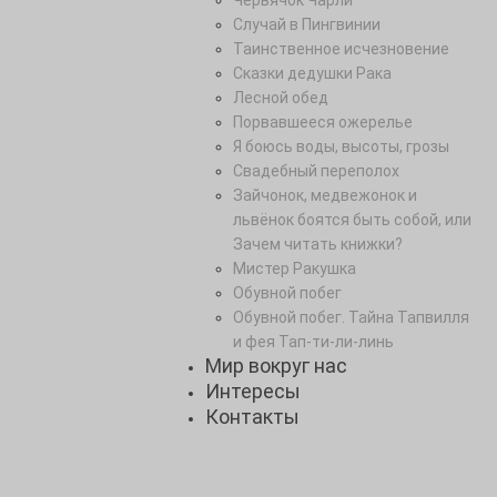
Червячок Чарли
Случай в Пингвинии
Таинственное исчезновение
Сказки дедушки Рака
Лесной обед
Порвавшееся ожерелье
Я боюсь воды, высоты, грозы
Свадебный переполох
Зайчонок, медвежонок и
львёнок боятся быть собой, или
Зачем читать книжки?
Мистер Ракушка
Обувной побег
Обувной побег. Тайна Тапвилля
и фея Тап-ти-ли-линь
Мир вокруг нас
Интересы
Контакты