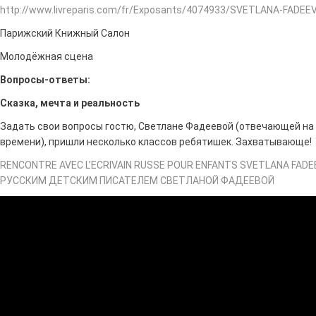
http://www.livreparis.com/fr/Exposants/4074933/SVETLANA-FADEE
Парижский Книжный Салон
Молодёжная сцена
Вопросы-ответы:
Сказка, мечта и реальность
Задать свои вопросы гостю, Светлане Фадеевой (отвечающей на 
времени), пришли несколько классов ребятишек. Захватывающе!
RENCONTRE AVEC L’ECRIVAIN RUSSE POUR ENFANTS SVETLANA FADE
РУССКИМ ДЕТСКИМ ПИСАТЕЛЕМ СВЕТЛАНОЙ ФАДЕЕВОЙ