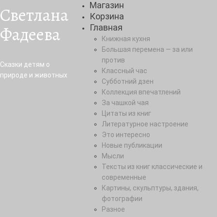
Магазин
Светлана
Корзина
Фадеева
Главная
Книжная кухня
Большая перемена — за или
против
Сказки детям о
Классный час
природе и животных
Субботний дзен
Коллекция впечатлений
За чашкой чая
Цитаты из книг
Литературное настроение
Это интересно
Новые публикации
Мысли
Тексты из книг классические и
современные
Картины, скульптуры, здания,
фотографии
Разное