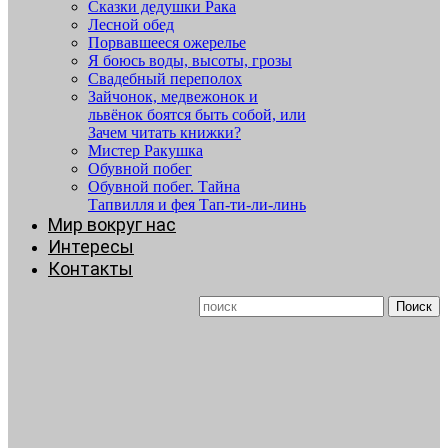
Сказки дедушки Рака
Лесной обед
Порвавшееся ожерелье
Я боюсь воды, высоты, грозы
Свадебный переполох
Зайчонок, медвежонок и
львёнок боятся быть собой, или
Зачем читать книжки?
Мистер Ракушка
Обувной побег
Обувной побег. Тайна
Тапвилля и фея Тап-ти-ли-линь
Мир вокруг нас
Интересы
Контакты