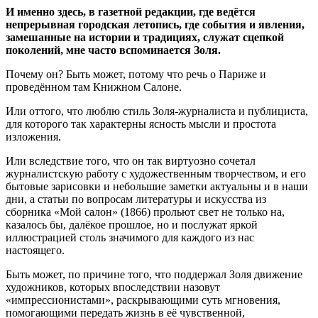
И именно здесь, в газетной редакции, где ведётся
непрерывная городская летопись, где события и явления,
замешанные на истории и традициях, служат сцепкой
поколений, мне часто вспоминается Золя.
Почему он? Быть может, потому что речь о Париже и
проведённом там Книжном Салоне.
Или оттого, что люблю стиль Золя-журналиста и публициста,
для которого так характерны ясность мысли и простота
изложения.
Или вследствие того, что он так виртуозно сочетал
журналистскую работу с художественным творчеством, и его
бытовые зарисовки и небольшие заметки актуальны и в наши
дни, а статьи по вопросам литературы и искусства из
сборника «Мой салон» (1866) прольют свет не только на,
казалось бы, далёкое прошлое, но и послужат яркой
иллюстрацией столь значимого для каждого из нас
настоящего.
Быть может, по причине того, что поддержал Золя движение
художников, которых впоследствии назовут
«импрессионистами», раскрывающими суть мгновения,
помогающими передать жизнь в её чувственной,