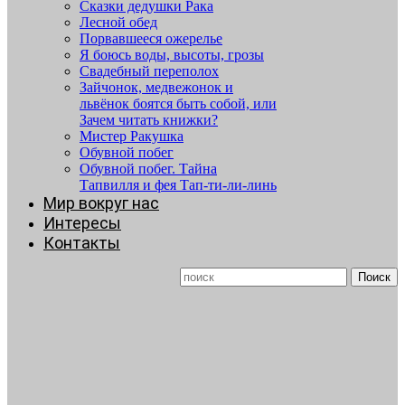
Сказки дедушки Рака
Лесной обед
Порвавшееся ожерелье
Я боюсь воды, высоты, грозы
Свадебный переполох
Зайчонок, медвежонок и
львёнок боятся быть собой, или
Зачем читать книжки?
Мистер Ракушка
Обувной побег
Обувной побег. Тайна
Тапвилля и фея Тап-ти-ли-линь
Мир вокруг нас
Интересы
Контакты