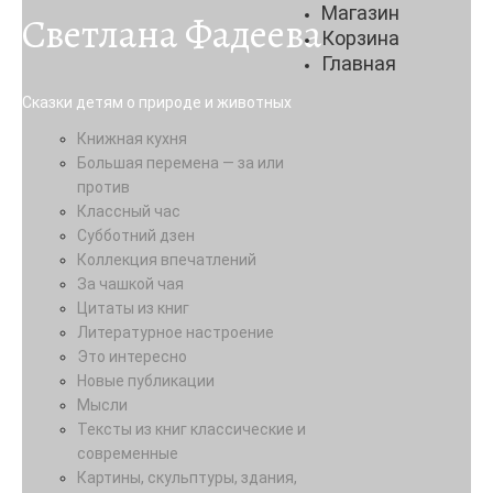
Магазин
Светлана Фадеева
Корзина
Главная
Сказки детям о природе и животных
Книжная кухня
Большая перемена — за или
против
Классный час
Субботний дзен
Коллекция впечатлений
За чашкой чая
Цитаты из книг
Литературное настроение
Это интересно
Новые публикации
Мысли
Тексты из книг классические и
современные
Картины, скульптуры, здания,