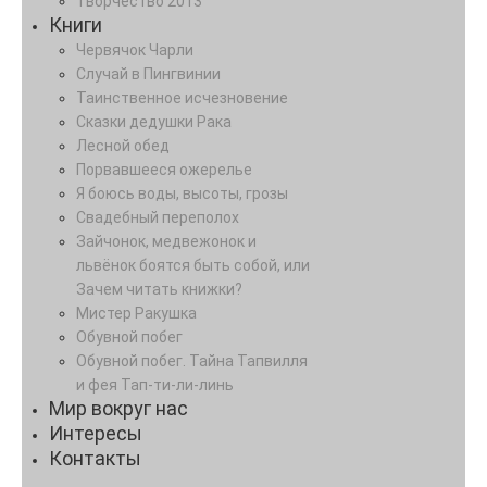
Творчество 2013
Книги
Червячок Чарли
Случай в Пингвинии
Таинственное исчезновение
Сказки дедушки Рака
Лесной обед
Порвавшееся ожерелье
Я боюсь воды, высоты, грозы
Свадебный переполох
Зайчонок, медвежонок и
львёнок боятся быть собой, или
Зачем читать книжки?
Мистер Ракушка
Обувной побег
Обувной побег. Тайна Тапвилля
и фея Тап-ти-ли-линь
Мир вокруг нас
Интересы
Контакты