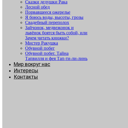
Сказки дедушки Рака
Лесной обед
Порвавшееся ожерелье
Я боюсь воды, высоты, грозы
Свадебный переполох
Зайчонок, медвежонок и
львёнок боятся быть собой, или
Зачем читать книжки?
Мистер Ракушка
Обувной побег
Обувной побег. Тайна
Тапвилля и фея Тап-ти-ли-линь
Мир вокруг нас
Интересы
Контакты