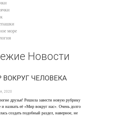
чки
ячки
к
епашки
ное море
логия
ежие Новости
 ВОКРУГ ЧЕЛОВЕКА
я, 2020
огие друзья! Решила завести новую рубрику
е и назвать её «Мир вокруг нас». Очень долго
лась создать подобный раздел, наверное, не