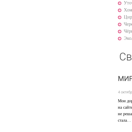
Уто
Хом
Цир
Чер
Чёр
Эко
Св
МИР
4 октябр
Мои дор
на сайт
не реша
стала…