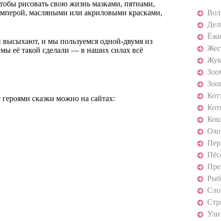
чтобы рисовать свою жизнь мазками, пятнами,
емперой, масляными или акриловыми красками,
Вол
Дел
Ёж
и высыхают, и мы пользуемся одной-двумя из
Жес
 мы её такой сделали — в наших силах всё
Жу
Зоо
Зоо
Кот
 героями сказки можно на сайтах:
Кот
Ко
Охо
Пер
Пёс
Пре
Рыб
Сло
Стр
Ули