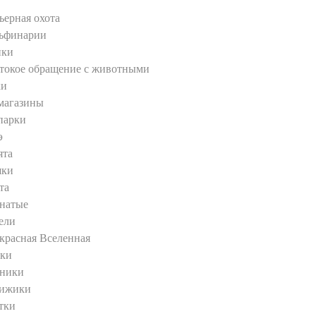
ьерная охота
ьфинарии
ики
токое обращение с животными
ки
магазины
парки
э
ята
шки
та
натые
ели
красная Вселенная
ки
ники
ижики
тки