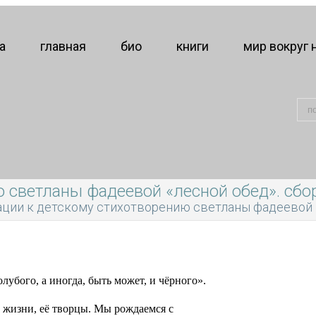
а
главная
био
книги
мир вокруг 
 светланы фадеевой «лесной обед». сбо
ции к детскому стихотворению светланы фадеевой «
лубого, а иногда, быть может, и чёрного».
 жизни, её творцы. Мы рождаемся с