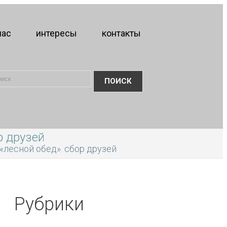
нас
интересы
контакты
р друзей
лесной обед». сбор друзей
Рубрики