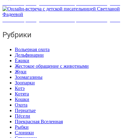
Онлайн-встреча с детской писательницей Светланой Фадеевой
Онлайн-встреча с детской писательницей Светланой Фадеевой
Рубрики
Вольерная охота
Дельфинарии
Ёжики
Жестокое обращение с животными
Жуки
Зоомагазины
Зоопарки
Котэ
Котята
Кошки
Охота
Пернатые
Пёсели
Прекрасная Вселенная
Рыбки
Слоники