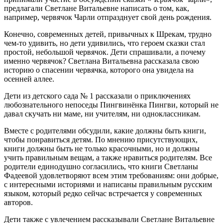
предлагали Светлане Витальевне написать о том, как,
например, червячок Чарли отпразднует свой день рождения.
Конечно, современных детей, привычных к Шрекам, трудно
чем-то удивить, но дети удивились, что героем сказки стал
простой, небольшой червячок. Дети спрашивали, а почему
именно червячок? Светлана Витальевна рассказала свою
историю о спасении червячка, которого она увидела на
осенней аллее.
Дети из детского сада № 1 рассказали о приключениях
любознательного непоседы Пингвинёнка Пингви, который не
давал скучать ни маме, ни учителям, ни одноклассникам.
Вместе с родителями обсудили, какие должны быть книги,
чтобы понравиться детям. По мнению присутствующих,
книги должны быть не только красочными, но и должны
учить правильным вещам, а также нравиться родителям. Все
родители единодушно согласились, что книги Светланы
Фадеевой удовлетворяют всем этим требованиям: они добрые,
с интересными историями и написаны правильным русским
языком, который редко сейчас встречается у современных
авторов.
Дети также с увлечением рассказывали Светлане Витальевне