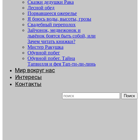
Сказки дедушки Рака
Лесной обед
Порвавшееся ожерелье
Я боюсь воды, высоты, грозы
Свадебный переполох
Зайчонок, медвежонок и
львёнок боятся быть собой, или
Зачем читать книжки?
Мистер Ракушка
Обувной побег
Обувной побег. Тайна
Тапвилля и фея Тап-ти-ли-линь
Мир вокруг нас
Интересы
Контакты