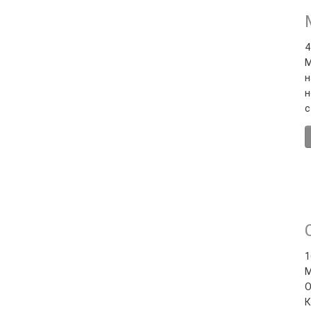
4
М
н
н
с
1
М
О
К