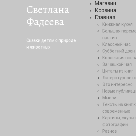
Магазин
Светлана
Корзина
Фадеева
Главная
Книжная кухня
Большая переме
против
Сказки детям о природе
Классный час
и животных
Субботний дзен
Коллекция впеч
За чашкой чая
Цитаты из книг
Литературное н
Это интересно
Новые публикац
Мысли
Тексты из книг 
современные
Картины, скульп
фотографии
Разное