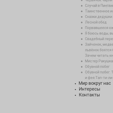
Червячок Чарли
Случай в Пингви
Таинственное и
Сказки дедушки
Лесной обед
Порвавшееся о
Я боюсь воды, в
Свадебный пере
Зайчонок, медв
львёнок боятся 
Зачем читать к
Мистер Ракушка
Обувной побег
Обувной побег. 
и фея Тап-ти-ли
Мир вокруг нас
Интересы
Контакты