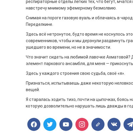
респираторные отделы лёгких тех, что бегут, мчат
навстречу мнимому эфемерному безмолвию.
Снимая на пороге газовую вуаль и облачаясь в чар
Переделкине.
Здесь всё нетронутое, будто время не коснулось этог
современников, чтобы и мы дерзнули раздвинуть гр
ушедшего во времени, но не в значимости.
Что значит сидеть на любимой лавочке Ахматовой? 
элемент паркового ансамбля, для меня — прикоснуть
Здесь у каждого строения свою судьба, своё «я».
Признаться, испытываешь даже некоторую неловкост
вещей.
Я старалась ходить тихо, почти на цыпочках, боясь
которую дозволительно нарушать лишь дважды в году 