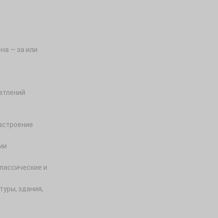
на — за или
атлений
астроение
ии
классические и
туры, здания,