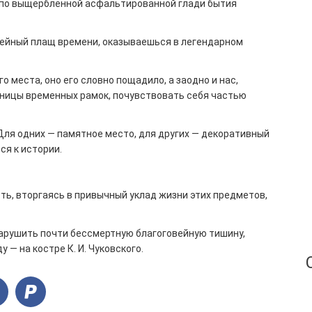
ся по выщербленной асфальтированной глади бытия
одейный плащ времени, оказываешься в легендарном
о места, оно его словно пощадило, а заодно и нас,
аницы временных рамок, почувствовать себя частью
Для одних — памятное место, для других — декоративный
ся к истории.
ь, вторгаясь в привычный уклад жизни этих предметов,
 нарушить почти бессмертную благоговейную тишину,
— на костре К. И. Чуковского.