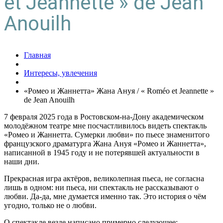
et Jeannette » de Jean
Anouilh
Главная
Интересы, увлечения
«Ромео и Жаннетта» Жана Ануя / « Roméo et Jeannette »
de Jean Anouilh
7 февраля 2025 года в Ростовском-на-Дону академическом
молодёжном театре мне посчастливилось видеть спектакль
«Ромео и Жаннетта. Сумерки любви» по пьесе знаменитого
французского драматурга Жана Ануя «Ромео и Жаннетта»,
написанной в 1945 году и не потерявшей актуальности в
наши дни.
Прекрасная игра актёров, великолепная пьеса, не согласна
лишь в одном: ни пьеса, ни спектакль не рассказывают о
любви. Да-да, мне думается именно так. Это история о чём
угодно, только не о любви.
О спектакле везде написано примерно следующее: