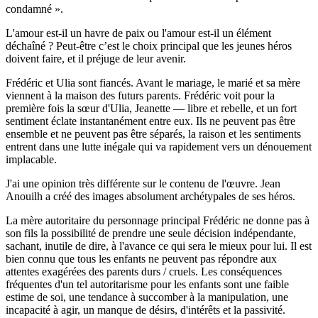
condamné ».
L'amour est-il un havre de paix ou l'amour est-il un élément
déchaîné ? Peut-être c’est le choix principal que les jeunes héros
doivent faire, et il préjuge de leur avenir.
Frédéric et Ulia sont fiancés. Avant le mariage, le marié et sa mère
viennent à la maison des futurs parents. Frédéric voit pour la
première fois la sœur d'Ulia, Jeanette — libre et rebelle, et un fort
sentiment éclate instantanément entre eux. Ils ne peuvent pas être
ensemble et ne peuvent pas être séparés, la raison et les sentiments
entrent dans une lutte inégale qui va rapidement vers un dénouement
implacable.
J'ai une opinion très différente sur le contenu de l'œuvre. Jean
Anouilh a créé des images absolument archétypales de ses héros.
La mère autoritaire du personnage principal Frédéric ne donne pas à
son fils la possibilité de prendre une seule décision indépendante,
sachant, inutile de dire, à l'avance ce qui sera le mieux pour lui. Il est
bien connu que tous les enfants ne peuvent pas répondre aux
attentes exagérées des parents durs / cruels. Les conséquences
fréquentes d'un tel autoritarisme pour les enfants sont une faible
estime de soi, une tendance à succomber à la manipulation, une
incapacité à agir, un manque de désirs, d'intérêts et la passivité.