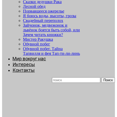
Сказки дедушки Рака
Лесной обед
Порвавшееся ожерелье
Я боюсь воды, высоты, грозы
Свадебный переполох
Зайчонок, медвежонок и
львёнок боятся быть собой, или
Зачем читать книжки?
Мистер Ракушка
Обувной побег
Обувной побег. Тайна
Тапвилля и фея Тап-ти-ли-линь
Мир вокруг нас
Интересы
Контакты