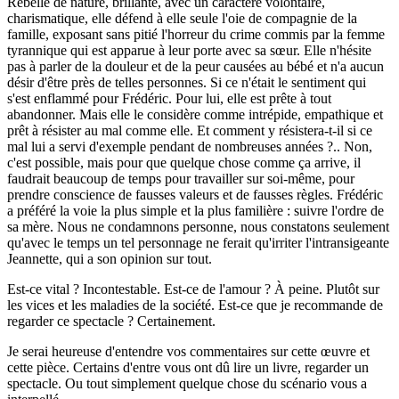
Rebelle de nature, brillante, avec un caractère volontaire,
charismatique, elle défend à elle seule l'oie de compagnie de la
famille, exposant sans pitié l'horreur du crime commis par la femme
tyrannique qui est apparue à leur porte avec sa sœur. Elle n'hésite
pas à parler de la douleur et de la peur causées au bébé et n'a aucun
désir d'être près de telles personnes. Si ce n'était le sentiment qui
s'est enflammé pour Frédéric. Pour lui, elle est prête à tout
abandonner. Mais elle le considère comme intrépide, empathique et
prêt à résister au mal comme elle. Et comment y résistera-t-il si ce
mal lui a servi d'exemple pendant de nombreuses années ?.. Non,
c'est possible, mais pour que quelque chose comme ça arrive, il
faudrait beaucoup de temps pour travailler sur soi-même, pour
prendre conscience de fausses valeurs et de fausses règles. Frédéric
a préféré la voie la plus simple et la plus familière : suivre l'ordre de
sa mère. Nous ne condamnons personne, nous constatons seulement
qu'avec le temps un tel personnage ne ferait qu'irriter l'intransigeante
Jeannette, qui a son opinion sur tout.
Est-ce vital ? Incontestable. Est-ce de l'amour ? À peine. Plutôt sur
les vices et les maladies de la société. Est-ce que je recommande de
regarder ce spectacle ? Certainement.
Je serai heureuse d'entendre vos commentaires sur cette œuvre et
cette pièce. Certains d'entre vous ont dû lire un livre, regarder un
spectacle. Ou tout simplement quelque chose du scénario vous a