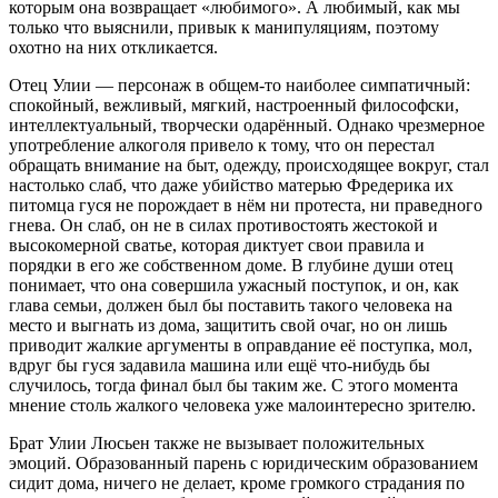
которым она возвращает «любимого». А любимый, как мы
только что выяснили, привык к манипуляциям, поэтому
охотно на них откликается.
Отец Улии — персонаж в общем-то наиболее симпатичный:
спокойный, вежливый, мягкий, настроенный философски,
интеллектуальный, творчески одарённый. Однако чрезмерное
употребление алкоголя привело к тому, что он перестал
обращать внимание на быт, одежду, происходящее вокруг, стал
настолько слаб, что даже убийство матерью Фредерика их
питомца гуся не порождает в нём ни протеста, ни праведного
гнева. Он слаб, он не в силах противостоять жестокой и
высокомерной сватье, которая диктует свои правила и
порядки в его же собственном доме. В глубине души отец
понимает, что она совершила ужасный поступок, и он, как
глава семьи, должен был бы поставить такого человека на
место и выгнать из дома, защитить свой очаг, но он лишь
приводит жалкие аргументы в оправдание её поступка, мол,
вдруг бы гуся задавила машина или ещё что-нибудь бы
случилось, тогда финал был бы таким же. С этого момента
мнение столь жалкого человека уже малоинтересно зрителю.
Брат Улии Люсьен также не вызывает положительных
эмоций. Образованный парень с юридическим образованием
сидит дома, ничего не делает, кроме громкого страдания по