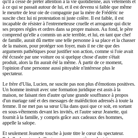
qu'il a cessé de prêter attention à la vie quotidienne, aux vêtements et
à ce qui se passait autour de lui, et il est devenu si faible que même
le meurtre de leur oie de compagnie par la mère de Frédéric ne
suscite chez lui ni protestation ni juste colère. Il est faible, il est
incapable de résister à l'entremetteuse cruelle et arrogante qui dicte
ses propres règles et ordres dans sa propre maison. Au fond, le père
comprend qu'elle a commis un acte terrible, et lui, en tant que chef
de famille, aurait dû mettre une telle personne à sa place et la chasser
de la maison, pour protéger son foyer, mais il ne cite que des
arguments pathétiques pour justifier son action, comme si l'oie avait
été écrasée par une voiture ou si quelque chose d'autre s'était
produit, alors la fin aurait été la même. À partir de ce moment,
l'opinion d'une personne aussi pitoyable n'intéresse plus le
spectateur.
Le frère d'Ulia, Lucien, ne suscite pas non plus d'émotions positives.
Un homme instruit avec une formation juridique est assis à la
maison, ne faisant rien d'autre qu'une grande souffrance à propos
d'un mariage raté et des messages de malédiction adressés à toute la
femme. Il ne met pas sa sœur Ulia dans quoi que ce soit, en sortant
en sous-vêtements devant les invités, et l'autre sœur Jeanette, qui
fournit à la famille, y compris grâce aux cadeaux des hommes,
appelle la salope.
Et seulement Jeanette touche à juste titre le cœur du spectateur.