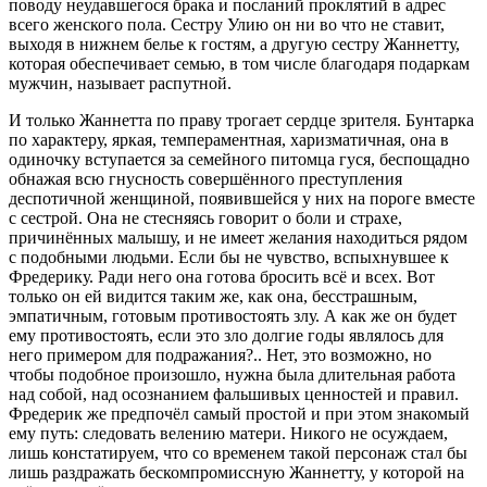
поводу неудавшегося брака и посланий проклятий в адрес
всего женского пола. Сестру Улию он ни во что не ставит,
выходя в нижнем белье к гостям, а другую сестру Жаннетту,
которая обеспечивает семью, в том числе благодаря подаркам
мужчин, называет распутной.
И только Жаннетта по праву трогает сердце зрителя. Бунтарка
по характеру, яркая, темпераментная, харизматичная, она в
одиночку вступается за семейного питомца гуся, беспощадно
обнажая всю гнусность совершённого преступления
деспотичной женщиной, появившейся у них на пороге вместе
с сестрой. Она не стесняясь говорит о боли и страхе,
причинённых малышу, и не имеет желания находиться рядом
с подобными людьми. Если бы не чувство, вспыхнувшее к
Фредерику. Ради него она готова бросить всё и всех. Вот
только он ей видится таким же, как она, бесстрашным,
эмпатичным, готовым противостоять злу. А как же он будет
ему противостоять, если это зло долгие годы являлось для
него примером для подражания?.. Нет, это возможно, но
чтобы подобное произошло, нужна была длительная работа
над собой, над осознанием фальшивых ценностей и правил.
Фредерик же предпочёл самый простой и при этом знакомый
ему путь: следовать велению матери. Никого не осуждаем,
лишь констатируем, что со временем такой персонаж стал бы
лишь раздражать бескомпромиссную Жаннетту, у которой на