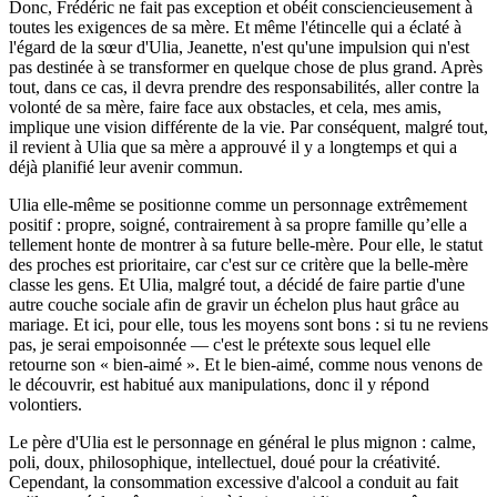
Donc, Frédéric ne fait pas exception et obéit consciencieusement à
toutes les exigences de sa mère. Et même l'étincelle qui a éclaté à
l'égard de la sœur d'Ulia, Jeanette, n'est qu'une impulsion qui n'est
pas destinée à se transformer en quelque chose de plus grand. Après
tout, dans ce cas, il devra prendre des responsabilités, aller contre la
volonté de sa mère, faire face aux obstacles, et cela, mes amis,
implique une vision différente de la vie. Par conséquent, malgré tout,
il revient à Ulia que sa mère a approuvé il y a longtemps et qui a
déjà planifié leur avenir commun.
Ulia elle-même se positionne comme un personnage extrêmement
positif : propre, soigné, contrairement à sa propre famille qu’elle a
tellement honte de montrer à sa future belle-mère. Pour elle, le statut
des proches est prioritaire, car c'est sur ce critère que la belle-mère
classe les gens. Et Ulia, malgré tout, a décidé de faire partie d'une
autre couche sociale afin de gravir un échelon plus haut grâce au
mariage. Et ici, pour elle, tous les moyens sont bons : si tu ne reviens
pas, je serai empoisonnée — c'est le prétexte sous lequel elle
retourne son « bien-aimé ». Et le bien-aimé, comme nous venons de
le découvrir, est habitué aux manipulations, donc il y répond
volontiers.
Le père d'Ulia est le personnage en général le plus mignon : calme,
poli, doux, philosophique, intellectuel, doué pour la créativité.
Cependant, la consommation excessive d'alcool a conduit au fait