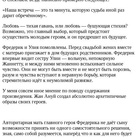
«Наша встреча — это та минута, которую судьба иной раз
дарит обречённому».
Любовь — тихая гавань, или любовь — бушующая стихия?
Возможно, это главный выбор, который предстоит
осуществить молодым героям, и он предрешит их будущее.
Фредерик и Улия помолвлены. Перед свадьбой жених вместе
с матерью приезжает в дом будущих родственников. Фредерик
впервые видит сестру Улии — вольную, непокорную
Жаннетту, и между ними мгновенно вспыхивает сильное
чувство. Они не могут быть вместе и не могут быть порознь,
разум и чувства вступают в неравную борьбу, которая
стремительно идёт к неумолимой развязке.
У меня совсем иное мнение по поводу содержания
произведения. Жан Ануй создал абсолютно архетипичные
образы своих героев.
Авторитарная мать главного героя Фредерика не даёт сыну
возможности принять ни одного самостоятельного решения,
зная, само собой разумеется, наперёд что и как для него будет