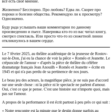
всё есть своё мнение.
Жизненно? Бесспорно. Про любовь? Едва ли. Скорее про
пороки и болезни общества. Рекомендую ли к просмотру?
Однозначно.
Буду рада услышать ваши комментарии по данному
произведению и пьесе. Наверняка кто-то из вас читал книгу,
смотрел спектакль. Или просто что-то из сюжетной линии
откликнулось в вашем сердце.
Le 7 février 2025, au théâtre académique de la jeunesse de Rostov-
sur-le-Don, j'ai eu la chance de voir la pièce « Roméo et Jeanette. Le
crépuscule de l'amour » d'après la pièce de théâtre du célèbre
dramaturge français Jean Anouilh « Roméo et Jeanette » écrite en
1945 et qui n'a pas perdu de sa pertinence de nos jours.
Le beau jeu des acteurs, la magnifique pièce, je ne suis pas d'accord
sur une seule chose : ni la pièce ni le spectacle ne parlent d'amour.
Oui, c'est ce que je pense. C'est une histoire sur n'importe quoi, mais
pas sur l'amour.
A propos de la performance il est écrit partout à peu près ce qui suit :
« Notre rencontre est la minute que le destin donne parfois au