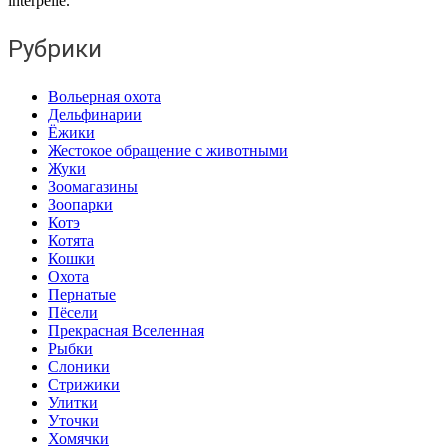
interpellé.
Рубрики
Вольерная охота
Дельфинарии
Ёжики
Жестокое обращение с животными
Жуки
Зоомагазины
Зоопарки
Котэ
Котята
Кошки
Охота
Пернатые
Пёсели
Прекрасная Вселенная
Рыбки
Слоники
Стрижики
Улитки
Уточки
Хомячки