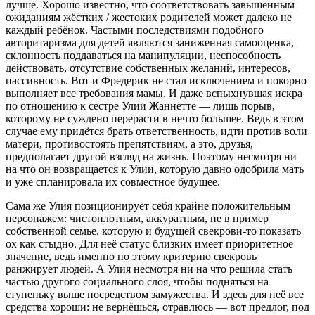
лучше. Хорошо известно, что соответствовать завышенным
ожиданиям жёстких / жестоких родителей может далеко не
каждый ребёнок. Частыми последствиями подобного
авторитаризма для детей являются заниженная самооценка,
склонность поддаваться на манипуляции, неспособность
действовать, отсутствие собственных желаний, интересов,
пассивность. Вот и Фредерик не стал исключением и покорно
выполняет все требования мамы. И даже вспыхнувшая искра
по отношению к сестре Улии Жаннетте — лишь порыв,
которому не суждено перерасти в нечто большее. Ведь в этом
случае ему придётся брать ответственность, идти против воли
матери, противостоять препятствиям, а это, друзья,
предполагает другой взгляд на жизнь. Поэтому несмотря ни
на что он возвращается к Улии, которую давно одобрила мать
и уже спланировала их совместное будущее.
Сама же Улия позиционирует себя крайне положительным
персонажем: чистоплотным, аккуратным, не в пример
собственной семье, которую и будущей свекрови-то показать
ох как стыдно. Для неё статус близких имеет приоритетное
значение, ведь именно по этому критерию свекровь
ранжирует людей. А Улия несмотря ни на что решила стать
частью другого социального слоя, чтобы подняться на
ступеньку выше посредством замужества. И здесь для неё все
средства хороши: не вернёшься, отравлюсь — вот предлог, под