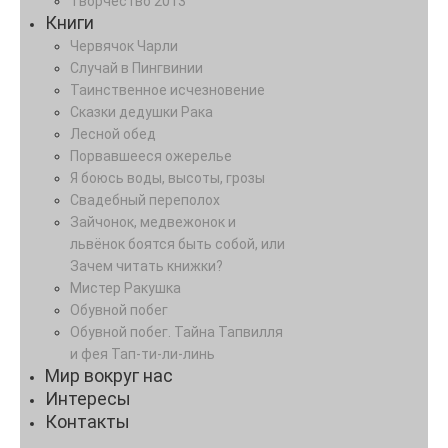
Творчество 2013
Книги
Червячок Чарли
Случай в Пингвинии
Таинственное исчезновение
Сказки дедушки Рака
Лесной обед
Порвавшееся ожерелье
Я боюсь воды, высоты, грозы
Свадебный переполох
Зайчонок, медвежонок и
львёнок боятся быть собой, или
Зачем читать книжки?
Мистер Ракушка
Обувной побег
Обувной побег. Тайна Тапвилля
и фея Тап-ти-ли-линь
Мир вокруг нас
Интересы
Контакты