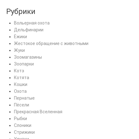
Рубрики
Вольерная охота
Дельфинарии
Ёжики
Жестокое обращение с животными
Жуки
Зоомагазины
Зоопарки
Котэ
Котята
Кошки
Охота
Пернатые
Пёсели
Прекрасная Вселенная
Рыбки
Слоники
Стрижики