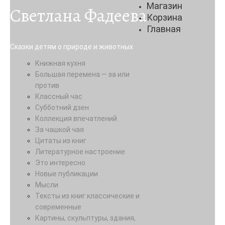
Магазин
Светлана Фадеева
Корзина
Главная
Сказки детям о природе и животных
Книжная кухня
Большая перемена — за или
против
Классный час
Субботний дзен
Коллекция впечатлений
За чашкой чая
Цитаты из книг
Литературное настроение
Это интересно
Новые публикации
Мысли
Тексты из книг классические и
современные
Картины, скульптуры, здания,