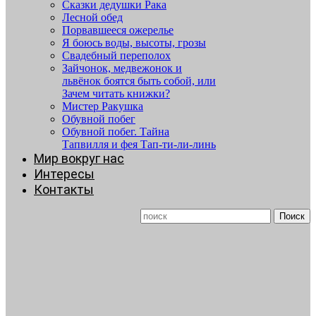
Сказки дедушки Рака
Лесной обед
Порвавшееся ожерелье
Я боюсь воды, высоты, грозы
Свадебный переполох
Зайчонок, медвежонок и
львёнок боятся быть собой, или
Зачем читать книжки?
Мистер Ракушка
Обувной побег
Обувной побег. Тайна
Тапвилля и фея Тап-ти-ли-линь
Мир вокруг нас
Интересы
Контакты