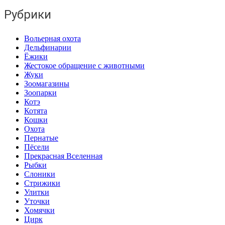
Рубрики
Вольерная охота
Дельфинарии
Ёжики
Жестокое обращение с животными
Жуки
Зоомагазины
Зоопарки
Котэ
Котята
Кошки
Охота
Пернатые
Пёсели
Прекрасная Вселенная
Рыбки
Слоники
Стрижики
Улитки
Уточки
Хомячки
Цирк