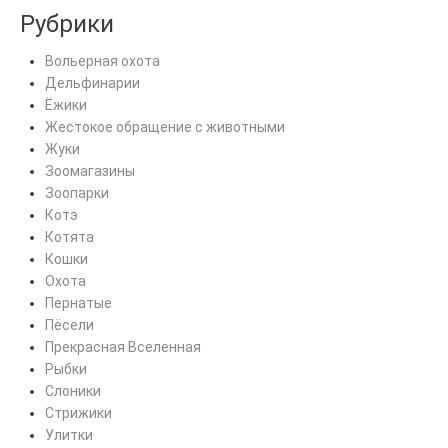
Рубрики
Вольерная охота
Дельфинарии
Ёжики
Жестокое обращение с животными
Жуки
Зоомагазины
Зоопарки
Котэ
Котята
Кошки
Охота
Пернатые
Пёсели
Прекрасная Вселенная
Рыбки
Слоники
Стрижики
Улитки