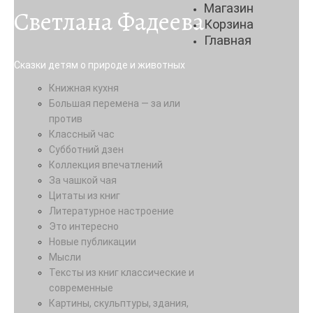
Магазин
Светлана Фадеева
Корзина
Главная
Сказки детям о природе и животных
Книжная кухня
Большая перемена — за или
против
Классный час
Субботний дзен
Коллекция впечатлений
За чашкой чая
Цитаты из книг
Литературное настроение
Это интересно
Новые публикации
Мысли
Тексты из книг классические и
современные
Картины, скульптуры, здания,