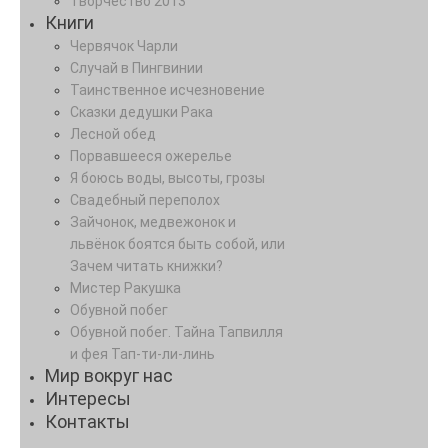
Творчество 2013
Книги
Червячок Чарли
Случай в Пингвинии
Таинственное исчезновение
Сказки дедушки Рака
Лесной обед
Порвавшееся ожерелье
Я боюсь воды, высоты, грозы
Свадебный переполох
Зайчонок, медвежонок и
львёнок боятся быть собой, или
Зачем читать книжки?
Мистер Ракушка
Обувной побег
Обувной побег. Тайна Тапвилля
и фея Тап-ти-ли-линь
Мир вокруг нас
Интересы
Контакты