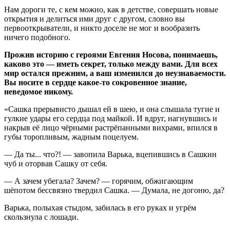
Нам дороги те, с кем можно, как в детстве, совершать новые
открытия и делиться ими друг с другом, словно вы
первооткрыватели, и никто доселе не мог и вообразить
ничего подобного.
Прожив историю с героями Евгения Носова, понимаешь,
каково это — иметь секрет, только между вами. Для всех
мир остался прежним, а ваш изменился до неузнаваемости.
Вы носите в сердце какое-то сокровенное знание,
неведомое никому.
«Сашка прерывисто дышал ей в шею, и она слышала тугие и
гулкие удары его сердца под майкой. И вдруг, нагнувшись и
накрыв её лицо чёрными растрёпанными вихрами, впился в
губы торопливым, жадным поцелуем.
— Да ты... что?! — завопила Варька, вцепившись в Сашкин
чуб и оторвав Сашку от себя.
— А зачем убегала? Зачем? — горячим, обжигающим
шёпотом бессвязно твердил Сашка. — Думала, не догоню, да?
Варька, полыхая стыдом, забилась в его руках и угрём
скользнула с лошади.