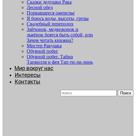
Сказки дедушки Рака
Лесной обед
Порвавшееся ожерелье
Я боюсь воды, высоты, грозы
Свадебный переполох
Зайчонок, медвежонок и
львёнок боятся быть собой, или
Зачем читать книжки?
Мистер Ракушка
Обувной побег
Обувной побег. Тайна
Тапвилля и фея Тап-ти-ли-линь
Мир вокруг нас
Интересы
Контакты