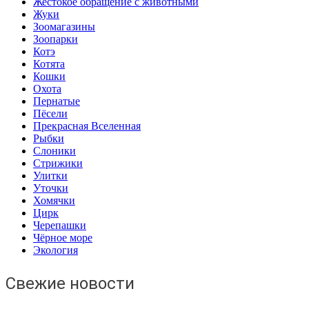
Жестокое обращение с животными
Жуки
Зоомагазины
Зоопарки
Котэ
Котята
Кошки
Охота
Пернатые
Пёсели
Прекрасная Вселенная
Рыбки
Слоники
Стрижики
Улитки
Уточки
Хомячки
Цирк
Черепашки
Чёрное море
Экология
Свежие новости