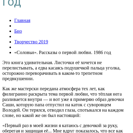
год
Главная
Био
Творчество 2019
«Соловьи». Рассказы о первой любви. 1986 год
Это книга удивительная. Листочки её хочется не
перелистывать, а едва касаясь подушечкой пальца уголка,
осторожно переворачивать в каком-то трепетном
предвкушении.
Как же мастерски передана атмосфера тех лет, как
филигранно раскрыта тема первой любви, что тёплая нега
разливается внутри — и вот уже я примеряю образ девочки
Саши, которую папа отпустил на каток с суворовцем
Володей. Он терялся, отводил глаза, спотыкался на каждом
слове, но какой же он был настоящий:
«Первый раз в моей жизни я катаюсь с девочкой за руку,
оберегая и защищая её... Мне вдруг показалось, что все как