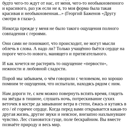
будто чего-то ждут от нас, от меня, чего-то необыкновенного
и красивого, раз уж если не я, то моя форма была такая
красивая и необыкновенная...» (Георгий Баженов «Другу
смотри в глаза»).
Никогда прежде у меня не было такого ощущения полного
совпадения с героями.
Они сами не понимают, что происходит, не могут мысли
облечь в слова. А надо ли? Только учащённо бьётся сердце на
пороге чего-то нового, манящего и притягательного.
И как хочется не растерять то ощущение «первости»,
нежности и любовной сладости.
Порой мы забываем, о чём говорили с человеком, но хорошо
помним те ощущения, что испытали, находясь рядом с ним.
Нам дороги те, с кем можно повернуть вспять время, глядеть
на звёзды в тишине, слушать ночь, потрескивание сухих
веточек в костре да завывание ветра в степи, ёжась и кутаясь в
его / её горячее сердце. Когда перед вами открывается какая-то
другая жизнь, другие звуки и неясное, внезапно нахлынувшее
чувство. Лес становится гуще, поле бескрайним. Вы вместе
познаёте природу и весь мир.