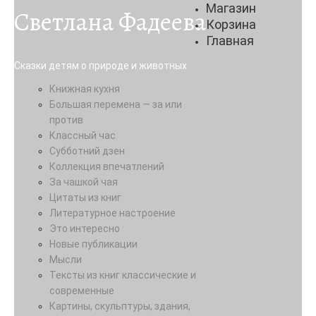
Магазин
Светлана Фадеева
Корзина
Главная
Сказки детям о природе и животных
Книжная кухня
Большая перемена — за или
против
Классный час
Субботний дзен
Коллекция впечатлений
За чашкой чая
Цитаты из книг
Литературное настроение
Это интересно
Новые публикации
Мысли
Тексты из книг классические и
современные
Картины, скульптуры, здания,