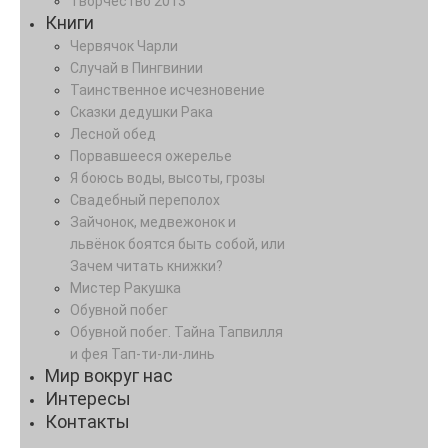
Творчество 2013
Книги
Червячок Чарли
Случай в Пингвинии
Таинственное исчезновение
Сказки дедушки Рака
Лесной обед
Порвавшееся ожерелье
Я боюсь воды, высоты, грозы
Свадебный переполох
Зайчонок, медвежонок и
львёнок боятся быть собой, или
Зачем читать книжки?
Мистер Ракушка
Обувной побег
Обувной побег. Тайна Тапвилля
и фея Тап-ти-ли-линь
Мир вокруг нас
Интересы
Контакты