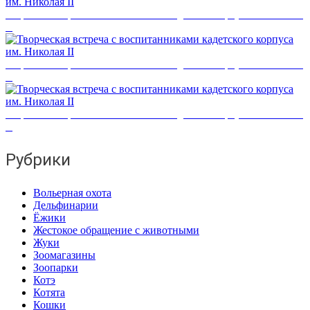
Творческая встреча с воспитанниками кадетского корпуса им. Николая
II
Творческая встреча с воспитанниками кадетского корпуса им. Николая
II
Творческая встреча с воспитанниками кадетского корпуса им. Николая
II
Рубрики
Вольерная охота
Дельфинарии
Ёжики
Жестокое обращение с животными
Жуки
Зоомагазины
Зоопарки
Котэ
Котята
Кошки