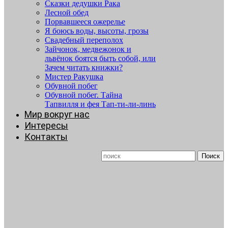
Сказки дедушки Рака
Лесной обед
Порвавшееся ожерелье
Я боюсь воды, высоты, грозы
Свадебный переполох
Зайчонок, медвежонок и
львёнок боятся быть собой, или
Зачем читать книжки?
Мистер Ракушка
Обувной побег
Обувной побег. Тайна
Тапвилля и фея Тап-ти-ли-линь
Мир вокруг нас
Интересы
Контакты