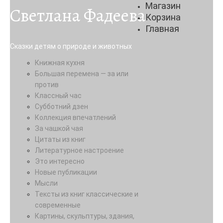
Магазин
Светлана Фадеева
Корзина
Главная
Сказки детям о природе и животных
Книжная кухня
Большая перемена — за или
против
Классный час
Субботний дзен
Коллекция впечатлений
За чашкой чая
Цитаты из книг
Литературное настроение
Это интересно
Новые публикации
Мысли
Тексты из книг классические и
современные
Картины, скульптуры, здания,