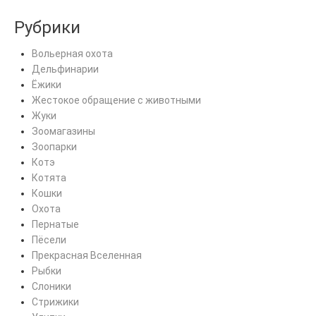
Рубрики
Вольерная охота
Дельфинарии
Ёжики
Жестокое обращение с животными
Жуки
Зоомагазины
Зоопарки
Котэ
Котята
Кошки
Охота
Пернатые
Пёсели
Прекрасная Вселенная
Рыбки
Слоники
Стрижики