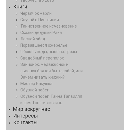
Творчество 2013
Книги
Червячок Чарли
Случай в Пингвинии
Таинственное исчезновение
Сказки дедушки Рака
Лесной обед
Порвавшееся ожерелье
Я боюсь воды, высоты, грозы
Свадебный переполох
Зайчонок, медвежонок и
львёнок боятся быть собой, или
Зачем читать книжки?
Мистер Ракушка
Обувной побег
Обувной побег. Тайна Тапвилля
и фея Тап-ти-ли-линь
Мир вокруг нас
Интересы
Контакты