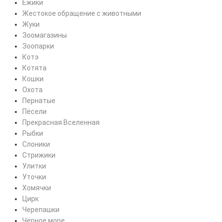
Ёжики
Жестокое обращение с животными
Жуки
Зоомагазины
Зоопарки
Котэ
Котята
Кошки
Охота
Пернатые
Пёсели
Прекрасная Вселенная
Рыбки
Слоники
Стрижики
Улитки
Уточки
Хомячки
Цирк
Черепашки
Чёрное море