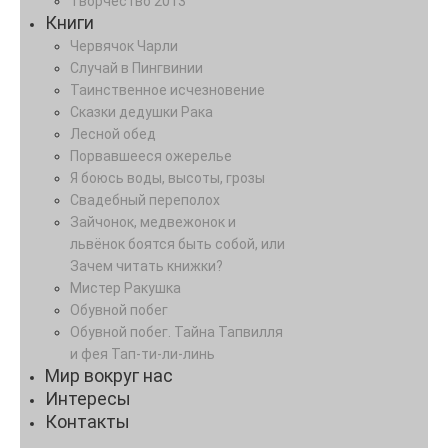
Творчество 2013
Книги
Червячок Чарли
Случай в Пингвинии
Таинственное исчезновение
Сказки дедушки Рака
Лесной обед
Порвавшееся ожерелье
Я боюсь воды, высоты, грозы
Свадебный переполох
Зайчонок, медвежонок и
львёнок боятся быть собой, или
Зачем читать книжки?
Мистер Ракушка
Обувной побег
Обувной побег. Тайна Тапвилля
и фея Тап-ти-ли-линь
Мир вокруг нас
Интересы
Контакты