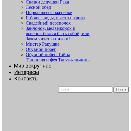
Сказки дедушки Рака
Лесной обед
Порвавшееся ожерелье
Я боюсь воды, высоты, грозы
Свадебный переполох
Зайчонок, медвежонок и
львёнок боятся быть собой, или
Зачем читать книжки?
Мистер Ракушка
Обувной побег
Обувной побег. Тайна
Тапвилля и фея Тап-ти-ли-линь
Мир вокруг нас
Интересы
Контакты