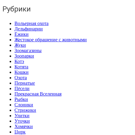
Рубрики
Вольерная охота
Дельфинарии
Ёжики
Жестокое обращение с животными
Жуки
Зоомагазины
Зоопарки
Котэ
Котята
Кошки
Охота
Пернатые
Пёсели
Прекрасная Вселенная
Рыбки
Слоники
Стрижики
Улитки
Уточки
Хомячки
Цирк