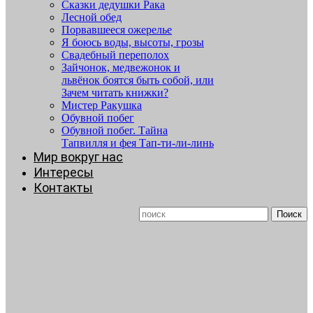
Сказки дедушки Рака
Лесной обед
Порвавшееся ожерелье
Я боюсь воды, высоты, грозы
Свадебный переполох
Зайчонок, медвежонок и
львёнок боятся быть собой, или
Зачем читать книжки?
Мистер Ракушка
Обувной побег
Обувной побег. Тайна
Тапвилля и фея Тап-ти-ли-линь
Мир вокруг нас
Интересы
Контакты