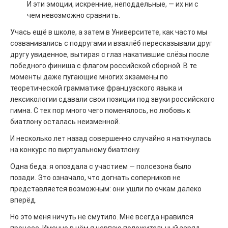
И эти эмоции, искренние, неподдельные, — их ни с
чем невозможно сравнить.
Учась ещё в школе, а затем в Университете, как часто мы
созванивались с подругами и взахлёб пересказывали друг
другу увиденное, вытирая с глаз накатившие слёзы после
победного финиша с флагом российской сборной. В те
моменты даже пугающие многих экзамены по
теоретической грамматике французского языка и
лексикологии сдавали свои позиции под звуки российского
гимна. С тех пор много чего поменялось, но любовь к
биатлону осталась неизменной.
И несколько лет назад совершенно случайно я наткнулась
на конкурс по виртуальному биатлону.
Одна беда: я опоздала с участием — полсезона было
позади. Это означало, что догнать соперников не
представляется возможным: они ушли по очкам далеко
вперёд.
Но это меня ничуть не смутило. Мне всегда нравился