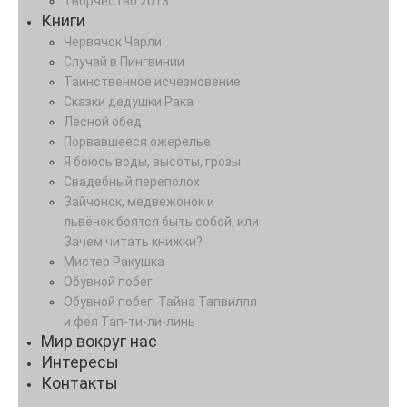
Творчество 2013
Книги
Червячок Чарли
Случай в Пингвинии
Таинственное исчезновение
Сказки дедушки Рака
Лесной обед
Порвавшееся ожерелье
Я боюсь воды, высоты, грозы
Свадебный переполох
Зайчонок, медвежонок и
львёнок боятся быть собой, или
Зачем читать книжки?
Мистер Ракушка
Обувной побег
Обувной побег. Тайна Тапвилля
и фея Тап-ти-ли-линь
Мир вокруг нас
Интересы
Контакты