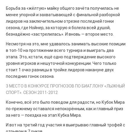
Борьба за «жёлтую» майку общего зачёта получилась не
менее упорной и захватывающей с финальной разборкой
лидеров на заключительном отрезке последней гонки
сезона, где Нойнер, за которую я болела всей душой,
безнадёжно «застрелилась». И вновь — второе место.
Несмотря на это, мне удавалось занимать высокие позиции
в топ-10 на протяжении всего турнира и выиграть два
этапа. Это, кстати, ещё одно подтверждение высокого
уровня игроков и нешуточной конкуренции. Чего только
стоит 1 очко разницы в тройке лидеров накануне двух
последних гонок сезона.
3 МЕСТО В КОНКУРСЕ ПРОГНОЗОВ ПО БИАТЛОНУ «ЛЫЖНЫЙ
СПОРТ». СЕЗОН 2011-2012
Конечно, всё это было поводом для радости, но Кубок Мира
по-прежнему оставался непокорённым, как и главный приз
за него — поездка на этап Кубка Мира.
И вот на третий год участия я выигрываю главный трофей с
отрывом в 7 очков.