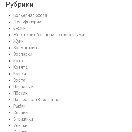
Рубрики
Вольерная охота
Дельфинарии
Ёжики
Жестокое обращение с животными
Жуки
Зоомагазины
Зоопарки
Котэ
Котята
Кошки
Охота
Пернатые
Пёсели
Прекрасная Вселенная
Рыбки
Слоники
Стрижики
Улитки