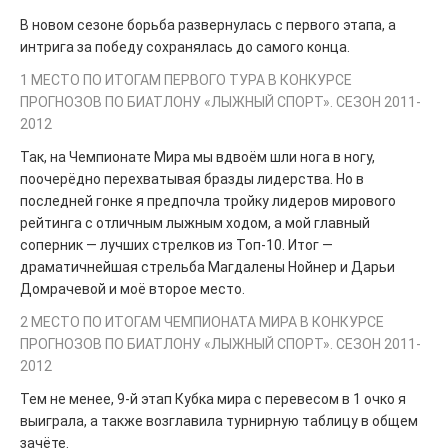
В новом сезоне борьба развернулась с первого этапа, а
интрига за победу сохранялась до самого конца.
1 МЕСТО ПО ИТОГАМ ПЕРВОГО ТУРА В КОНКУРСЕ
ПРОГНОЗОВ ПО БИАТЛОНУ «ЛЫЖНЫЙ СПОРТ». СЕЗОН 2011-
2012
Так, на Чемпионате Мира мы вдвоём шли нога в ногу,
поочерёдно перехватывая бразды лидерства. Но в
последней гонке я предпочла тройку лидеров мирового
рейтинга с отличным лыжным ходом, а мой главный
соперник — лучших стрелков из Топ-10. Итог —
драматичнейшая стрельба Магдалены Нойнер и Дарьи
Домрачевой и моё второе место.
2 МЕСТО ПО ИТОГАМ ЧЕМПИОНАТА МИРА В КОНКУРСЕ
ПРОГНОЗОВ ПО БИАТЛОНУ «ЛЫЖНЫЙ СПОРТ». СЕЗОН 2011-
2012
Тем не менее, 9-й этап Кубка мира с перевесом в 1 очко я
выиграла, а также возглавила турнирную таблицу в общем
зачёте.