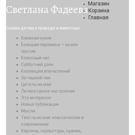
Магазин
Светлана Фадеева
Корзина
Главная
Сказки детям о природе и животных
Книжная кухня
Большая перемена — за или
против
Классный час
Субботний дзен
Коллекция впечатлений
За чашкой чая
Цитаты из книг
Литературное настроение
Это интересно
Новые публикации
Мысли
Тексты из книг классические и
современные
Картины, скульптуры, здания,