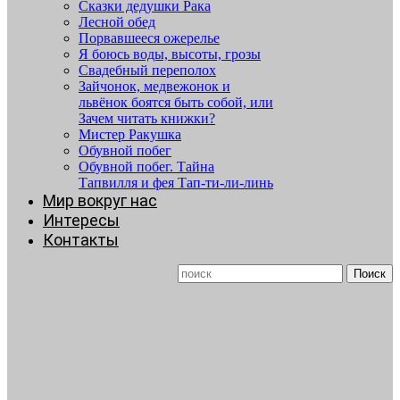
Сказки дедушки Рака
Лесной обед
Порвавшееся ожерелье
Я боюсь воды, высоты, грозы
Свадебный переполох
Зайчонок, медвежонок и
львёнок боятся быть собой, или
Зачем читать книжки?
Мистер Ракушка
Обувной побег
Обувной побег. Тайна
Тапвилля и фея Тап-ти-ли-линь
Мир вокруг нас
Интересы
Контакты