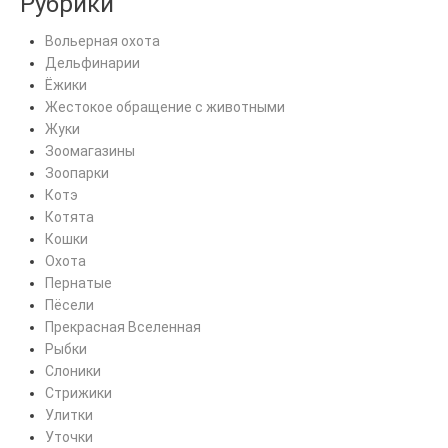
Рубрики
Вольерная охота
Дельфинарии
Ёжики
Жестокое обращение с животными
Жуки
Зоомагазины
Зоопарки
Котэ
Котята
Кошки
Охота
Пернатые
Пёсели
Прекрасная Вселенная
Рыбки
Слоники
Стрижики
Улитки
Уточки