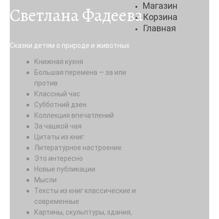
Магазин
Светлана Фадеева
Корзина
Главная
Сказки детям о природе и животных
Книжная кухня
Большая перемена — за или
против
Классный час
Субботний дзен
Коллекция впечатлений
За чашкой чая
Цитаты из книг
Литературное настроение
Это интересно
Новые публикации
Мысли
Тексты из книг классические и
современные
Картины, скульптуры, здания,