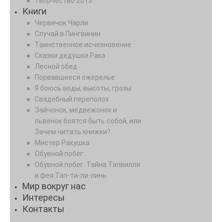
Творчество 2013
Книги
Червячок Чарли
Случай в Пингвинии
Таинственное исчезновение
Сказки дедушки Рака
Лесной обед
Порвавшееся ожерелье
Я боюсь воды, высоты, грозы
Свадебный переполох
Зайчонок, медвежонок и
львёнок боятся быть собой, или
Зачем читать книжки?
Мистер Ракушка
Обувной побег
Обувной побег. Тайна Тапвилля
и фея Тап-ти-ли-линь
Мир вокруг нас
Интересы
Контакты