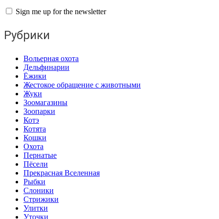
Sign me up for the newsletter
Рубрики
Вольерная охота
Дельфинарии
Ёжики
Жестокое обращение с животными
Жуки
Зоомагазины
Зоопарки
Котэ
Котята
Кошки
Охота
Пернатые
Пёсели
Прекрасная Вселенная
Рыбки
Слоники
Стрижики
Улитки
Уточки