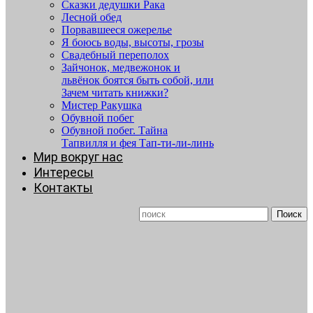
Сказки дедушки Рака
Лесной обед
Порвавшееся ожерелье
Я боюсь воды, высоты, грозы
Свадебный переполох
Зайчонок, медвежонок и
львёнок боятся быть собой, или
Зачем читать книжки?
Мистер Ракушка
Обувной побег
Обувной побег. Тайна
Тапвилля и фея Тап-ти-ли-линь
Мир вокруг нас
Интересы
Контакты