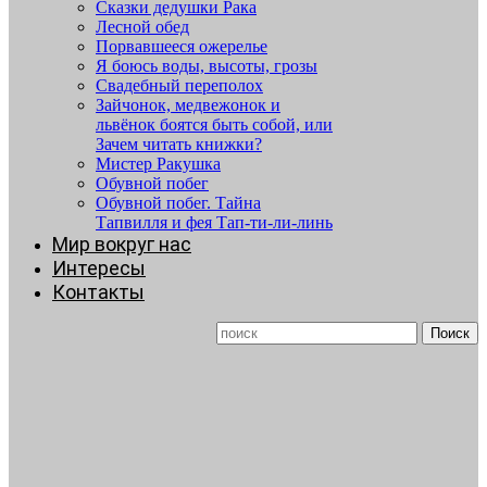
Сказки дедушки Рака
Лесной обед
Порвавшееся ожерелье
Я боюсь воды, высоты, грозы
Свадебный переполох
Зайчонок, медвежонок и
львёнок боятся быть собой, или
Зачем читать книжки?
Мистер Ракушка
Обувной побег
Обувной побег. Тайна
Тапвилля и фея Тап-ти-ли-линь
Мир вокруг нас
Интересы
Контакты