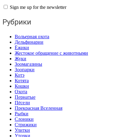
Sign me up for the newsletter
Рубрики
Вольерная охота
Дельфинарии
Ёжики
Жестокое обращение с животными
Жуки
Зоомагазины
Зоопарки
Котэ
Котята
Кошки
Охота
Пернатые
Пёсели
Прекрасная Вселенная
Рыбки
Слоники
Стрижики
Улитки
Уточки