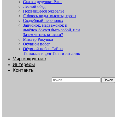
Сказки дедушки Рака
Лесной обед
Порвавшееся ожерелье
Я боюсь воды, высоты, грозы
Свадебный переполох
Зайчонок, медвежонок и
львёнок боятся быть собой, или
Зачем читать книжки?
Мистер Ракушка
Обувной побег
Обувной побег. Тайна
Тапвилля и фея Тап-ти-ли-линь
Мир вокруг нас
Интересы
Контакты