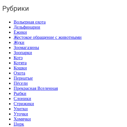
Рубрики
Вольерная охота
Дельфинарии
Ёжики
Жестокое обращение с животными
Жуки
Зоомагазины
Зоопарки
Котэ
Котята
Кошки
Охота
Пернатые
Пёсели
Прекрасная Вселенная
Рыбки
Слоники
Стрижики
Улитки
Уточки
Хомячки
Цирк