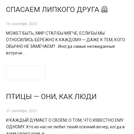
СПАСАЕМ ЛИПКОГО ДРУГА 🦺
16 сентября, 2025
МОЖЕТ БЫТЬ, МИР СТАЛ БЫ МЯГЧЕ, ЕСЛИ БЫ МЫ
ОТНОСИЛИСЬ БЕРЕЖНО К КАЖДОМУ — ДАЖЕ К ТЕМ, КОГО
ОБЫЧНО НЕ ЗАМЕЧАЕМ?.. Иногда самые неожиданные
встречи…
READ MORE
ПТИЦЫ — ОНИ, КАК ЛЮДИ
21 сентября, 2021
И КАЖДЫЙ ДУМАЕТ О СВОЁМ, О ТОМ, ЧТО ИЗВЕСТНО ЕМУ
ОДНОМУ. Кто из нас не любит тихий осенний вечер, когда в
доме гаснут огни, и…