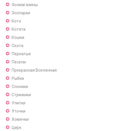
Зоомагазины
Зоопарки
Котэ
Котята
Кошки
Охота
Пернатые
Пёсели
Прекрасная Вселенная
Рыбки
Слоники
Стрижики
Улитки
Уточки
Хомячки
Цирк