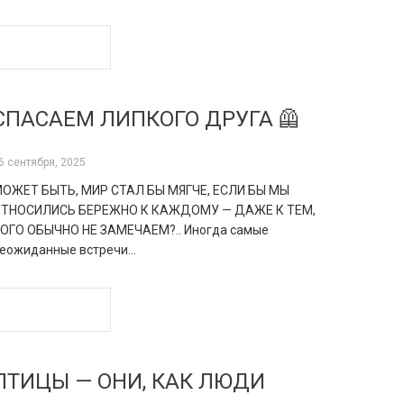
READ MORE
СПАСАЕМ ЛИПКОГО ДРУГА 🦺
6 сентября, 2025
ОЖЕТ БЫТЬ, МИР СТАЛ БЫ МЯГЧЕ, ЕСЛИ БЫ МЫ
ТНОСИЛИСЬ БЕРЕЖНО К КАЖДОМУ — ДАЖЕ К ТЕМ,
ОГО ОБЫЧНО НЕ ЗАМЕЧАЕМ?.. Иногда самые
еожиданные встречи…
READ MORE
ПТИЦЫ — ОНИ, КАК ЛЮДИ