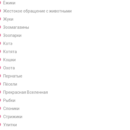
Ёжики
Жестокое обращение с животными
Жуки
Зоомагазины
Зоопарки
Котэ
Котята
Кошки
Охота
Пернатые
Пёсели
Прекрасная Вселенная
Рыбки
Слоники
Стрижики
Улитки