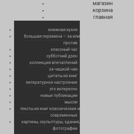
магазин
корзина
главная
книжная кухня
большая перемена — за или
против
классный час
субботний дзен
коллекция впечатлений
за чашкой чая
цитаты из книг
литературное настроение
это интересно
новые публикации
мысли
тексты из книг классические и
современные
картины, скульптуры, здания,
фотографии