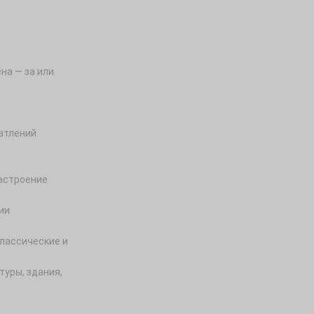
на — за или
атлений
астроение
ии
классические и
туры, здания,