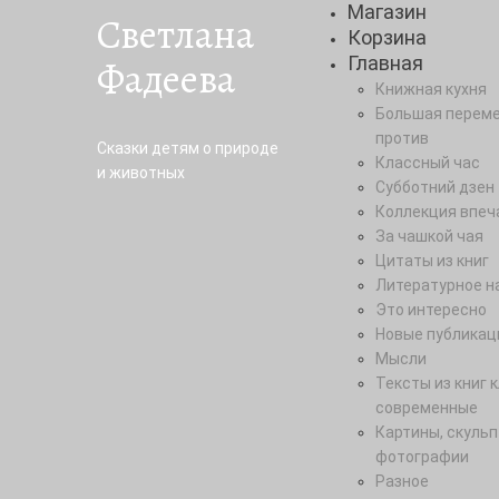
Магазин
Светлана
Корзина
Фадеева
Главная
Книжная кухня
Большая переме
против
Сказки детям о природе
Классный час
и животных
Субботний дзен
Коллекция впеч
За чашкой чая
Цитаты из книг
Литературное н
Это интересно
Новые публикац
Мысли
Тексты из книг 
современные
Картины, скульп
фотографии
Разное