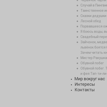
Червячок Чарли
Случай в Пингви
Таинственное и
Сказки дедушки
Лесной обед
Порвавшееся о
Я боюсь воды, в
Свадебный пере
Зайчонок, медв
львёнок боятся 
Зачем читать к
Мистер Ракушка
Обувной побег
Обувной побег. 
и фея Тап-ти-ли
Мир вокруг нас
Интересы
Контакты