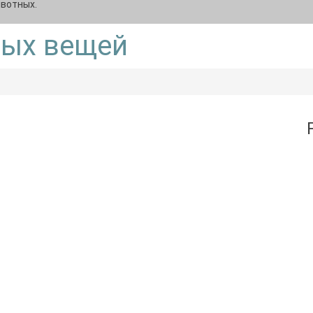
ивотных.
рых вещей