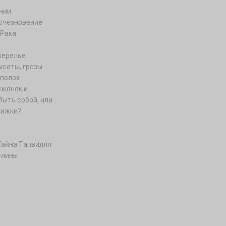
нии
счезновение
 Рака
жерелье
ысоты, грозы
полох
ежонок и
быть собой, или
нижки?
Тайна Тапвилля
-линь