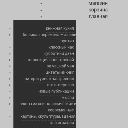
магазин
корзина
главная
книжная кухня
большая перемена — за или
против
классный час
субботний дзен
коллекция впечатлений
за чашкой чая
цитаты из книг
литературное настроение
это интересно
новые публикации
мысли
тексты из книг классические и
современные
картины, скульптуры, здания,
фотографии