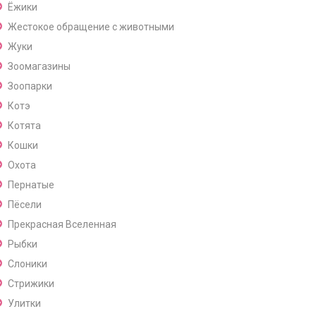
Ёжики
Жестокое обращение с животными
Жуки
Зоомагазины
Зоопарки
Котэ
Котята
Кошки
Охота
Пернатые
Пёсели
Прекрасная Вселенная
Рыбки
Слоники
Стрижики
Улитки