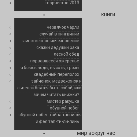
творчество 2013
книги
червячок чарли
случай в пингвинии
таинственное исчезновение
сказки дедушки рака
лесной обед
порвавшееся ожерелье
я боюсь воды, высоты, грозы
свадебный переполох
зайчонок, медвежонок и
львёнок боятся быть собой, или
зачем читать книжки?
мистер ракушка
обувной побег
обувной побег. тайна тапвилля
и фея тап-ти-ли-линь
мир вокруг нас