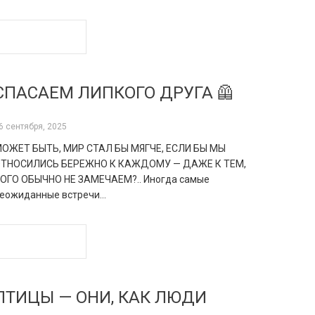
READ MORE
СПАСАЕМ ЛИПКОГО ДРУГА 🦺
6 сентября, 2025
ОЖЕТ БЫТЬ, МИР СТАЛ БЫ МЯГЧЕ, ЕСЛИ БЫ МЫ
ТНОСИЛИСЬ БЕРЕЖНО К КАЖДОМУ — ДАЖЕ К ТЕМ,
ОГО ОБЫЧНО НЕ ЗАМЕЧАЕМ?.. Иногда самые
еожиданные встречи…
READ MORE
ПТИЦЫ — ОНИ, КАК ЛЮДИ