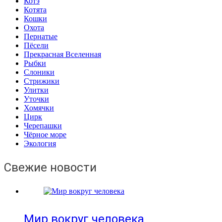
Котэ
Котята
Кошки
Охота
Пернатые
Пёсели
Прекрасная Вселенная
Рыбки
Слоники
Стрижики
Улитки
Уточки
Хомячки
Цирк
Черепашки
Чёрное море
Экология
Свежие новости
Мир вокруг человека