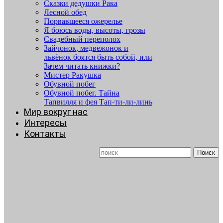
Сказки дедушки Рака
Лесной обед
Порвавшееся ожерелье
Я боюсь воды, высоты, грозы
Свадебный переполох
Зайчонок, медвежонок и
львёнок боятся быть собой, или
Зачем читать книжки?
Мистер Ракушка
Обувной побег
Обувной побег. Тайна
Тапвилля и фея Тап-ти-ли-линь
Мир вокруг нас
Интересы
Контакты