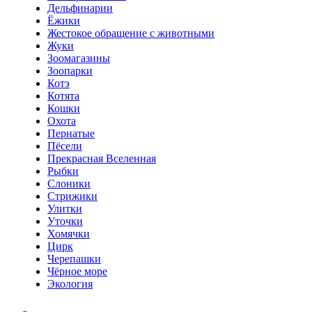
Дельфинарии
Ёжики
Жестокое обращение с животными
Жуки
Зоомагазины
Зоопарки
Котэ
Котята
Кошки
Охота
Пернатые
Пёсели
Прекрасная Вселенная
Рыбки
Слоники
Стрижики
Улитки
Уточки
Хомячки
Цирк
Черепашки
Чёрное море
Экология