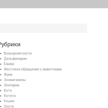
Рубрики
Вольерная охота
Дельфинарии
Ёжики
Жестокое обращение с животными
Жуки
Зоомагазины
Зоопарки
Котэ
Котята
Кошки
Охота