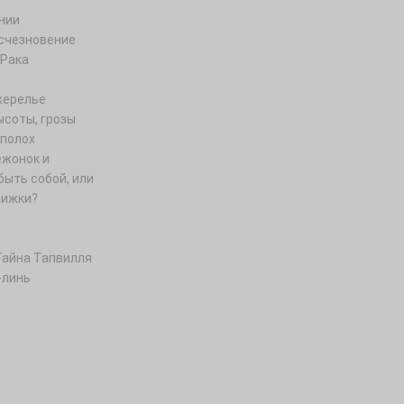
нии
счезновение
 Рака
жерелье
ысоты, грозы
полох
ежонок и
быть собой, или
нижки?
Тайна Тапвилля
-линь